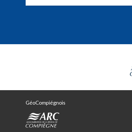
GéoCompiégnois