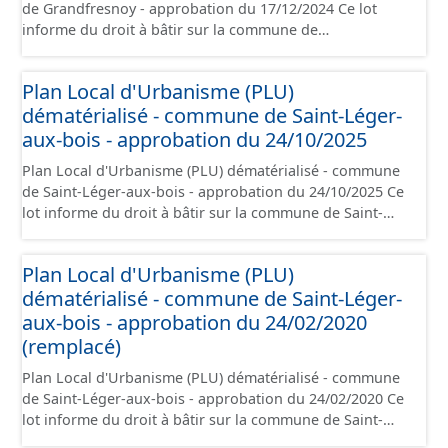
de Grandfresnoy - approbation du 17/12/2024 Ce lot
informe du droit à bâtir sur la commune de
Grandfresnoy. Ce PLUi/PLU/POS/CC est numérisé
conformément aux prescriptions nationales du CNIG et
Plan Local d'Urbanisme (PLU)
contient les pièces administratives, le rapport de
dématérialisé - commune de Saint-Léger-
présentation, le PADD, le règlement (à l'exception des
plans de zonages), les annexes, les orientations
aux-bois - approbation du 24/10/2025
d'aménagement et les données géographiques. Malgré
Plan Local d'Urbanisme (PLU) dématérialisé - commune
l'attention portée à la création de ces données, il est
de Saint-Léger-aux-bois - approbation du 24/10/2025 Ce
rappelé que seuls les documents papier font foi et sont
lot informe du droit à bâtir sur la commune de Saint-
opposables d'un point de vue juridique.
Léger-aux-bois. Ce PLUi/PLU/POS/CC est numérisé
conformément aux prescriptions nationales du CNIG et
Plan Local d'Urbanisme (PLU)
contient les pièces administratives, le rapport de
dématérialisé - commune de Saint-Léger-
présentation, le PADD, le règlement (à l'exception des
plans de zonages), les annexes, les orientations
aux-bois - approbation du 24/02/2020
d'aménagement et les données géographiques. Malgré
(remplacé)
l'attention portée à la création de ces données, il est
Plan Local d'Urbanisme (PLU) dématérialisé - commune
rappelé que seuls les documents papier font foi et sont
de Saint-Léger-aux-bois - approbation du 24/02/2020 Ce
opposables d'un point de vue juridique.
lot informe du droit à bâtir sur la commune de Saint-
Léger-aux-bois. Ce PLUi/PLU/POS/CC est numérisé