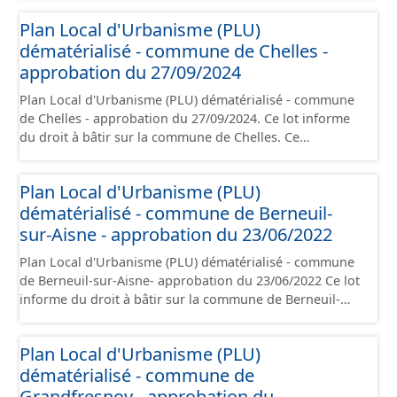
conformément aux prescriptions nationales du CNIG et
Plan Local d'Urbanisme (PLU)
contient les pièces administratives, le rapport de
dématérialisé - commune de Chelles -
présentation, le PADD, le règlement (à l'exception des
plans de zonages), les annexes, les orientations
approbation du 27/09/2024
d'aménagement et les données géographiques. Malgré
Plan Local d'Urbanisme (PLU) dématérialisé - commune
l'attention portée à la création de ces données, il est
de Chelles - approbation du 27/09/2024. Ce lot informe
rappelé que seuls les documents papier font foi et sont
du droit à bâtir sur la commune de Chelles. Ce
opposables d'un point de vue juridique.
PLUi/PLU/POS/CC est numérisé conformément aux
prescriptions nationales du CNIG et contient les pièces
Plan Local d'Urbanisme (PLU)
administratives, le rapport de présentation, le PADD, le
dématérialisé - commune de Berneuil-
règlement (à l'exception des plans de zonages), les
annexes, les orientations d'aménagement et les données
sur-Aisne - approbation du 23/06/2022
géographiques. Malgré l'attention portée à la création
Plan Local d'Urbanisme (PLU) dématérialisé - commune
de ces données, il est rappelé que seuls les documents
de Berneuil-sur-Aisne- approbation du 23/06/2022 Ce lot
papier font foi et sont opposables d'un point de vue
informe du droit à bâtir sur la commune de Berneuil-
juridique.
sur-Aisne. Ce PLUi/PLU/POS/CC est numérisé
conformément aux prescriptions nationales du CNIG et
Plan Local d'Urbanisme (PLU)
contient les pièces administratives, le rapport de
dématérialisé - commune de
présentation, le PADD, le règlement (à l'exception des
plans de zonages), les annexes, les orientations
Grandfresnoy - approbation du