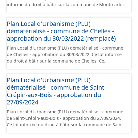
informe du droit à bâtir sur la commune de Montmartin.
juridique.
Ce PLUi/PLU/POS/CC est numérisé conformément aux
prescriptions nationales du CNIG et contient les pièces
Plan Local d'Urbanisme (PLU)
administratives, le rapport de présentation, le PADD, le
dématérialisé - commune de Chelles -
règlement (à l'exception des plans de zonages), les
annexes, les orientations d'aménagement et les données
approbation du 30/03/2022 (remplacé)
géographiques. Malgré l'attention portée à la création
Plan Local d'Urbanisme (PLU) dématérialisé - commune
de ces données, il est rappelé que seuls les documents
de Chelles - approbation du 30/03/2022. Ce lot informe
papier font foi et sont opposables d'un point de vue
du droit à bâtir sur la commune de Chelles. Ce
juridique.
PLUi/PLU/POS/CC est numérisé conformément aux
prescriptions nationales du CNIG et contient les pièces
Plan Local d'Urbanisme (PLU)
administratives, le rapport de présentation, le PADD, le
dématérialisé - commune de Saint-
règlement (à l'exception des plans de zonages), les
annexes, les orientations d'aménagement et les données
Crépin-aux-Bois - approbation du
géographiques. Malgré l'attention portée à la création
27/09/2024
de ces données, il est rappelé que seuls les documents
Plan Local d'Urbanisme (PLU) dématérialisé - commune
papier font foi et sont opposables d'un point de vue
de Saint-Crépin-aux-Bois - approbation du 27/09/2024.
juridique.
Ce lot informe du droit à bâtir sur la commune de Saint-
Crépin-aux-Bois. Ce PLUi/PLU/POS/CC est numérisé
conformément aux prescriptions nationales du CNIG et