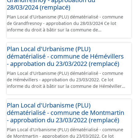
d'aménagement et les données géographiques. Malgré
28/03/2024 (remplacé)
l'attention portée à la création de ces données, il est
Plan Local d'Urbanisme (PLU) dématérialisé - commune
rappelé que seuls les documents papier font foi et sont
de Grandfresnoy - approbation du 28/03/2024 Ce lot
opposables d'un point de vue juridique.
informe du droit à bâtir sur la commune de
Grandfresnoy. Ce PLUi/PLU/POS/CC est numérisé
conformément aux prescriptions nationales du CNIG et
Plan Local d'Urbanisme (PLU)
contient les pièces administratives, le rapport de
dématérialisé - commune de Hémévillers
présentation, le PADD, le règlement (à l'exception des
plans de zonages), les annexes, les orientations
- approbation du 23/03/2022 (remplacé)
d'aménagement et les données géographiques. Malgré
Plan Local d'Urbanisme (PLU) dématérialisé - commune
l'attention portée à la création de ces données, il est
de Hémévillers - approbation du 23/03/2022. Ce lot
rappelé que seuls les documents papier font foi et sont
informe du droit à bâtir sur la commune de Hémévillers.
opposables d'un point de vue juridique.
Ce PLUi/PLU/POS/CC est numérisé conformément aux
prescriptions nationales du CNIG et contient les pièces
Plan Local d'Urbanisme (PLU)
administratives, le rapport de présentation, le PADD, le
dématérialisé - commune de Montmartin
règlement (à l'exception des plans de zonages), les
annexes, les orientations d'aménagement et les données
- approbation du 23/03/2022 (remplacé)
géographiques. Malgré l'attention portée à la création
Plan Local d'Urbanisme (PLU) dématérialisé - commune
de ces données, il est rappelé que seuls les documents
de Montmartin - approbation du 23/03/2022. Ce lot
papier font foi et sont opposables d'un point de vue