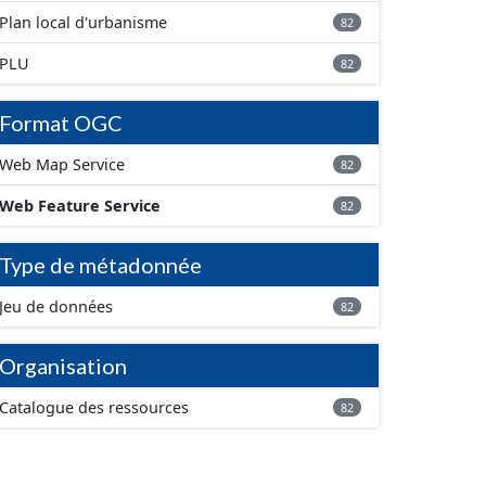
Plan local d'urbanisme
82
PLU
82
Format OGC
Web Map Service
82
Web Feature Service
82
Type de métadonnée
Jeu de données
82
Organisation
Catalogue des ressources
82