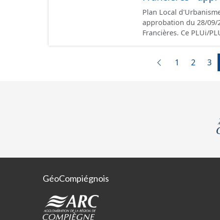
opposables d'un point 
Plan Local d'Urbanisme
approbation du 28/09/2017. Ce lot informe du droit à bâtir sur
Francières. Ce PLUi/P
nationales du CNIG et c
présentation, le PADD, 
1
2
3
annexes, les orientat
Malgré l'attention port
les documents papier fo
GéoCompiégnois