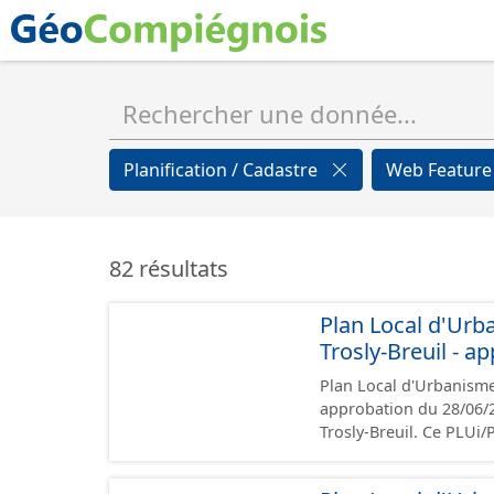
Planification / Cadastre
Web Feature
82 résultats
Plan Local d'Urb
Trosly-Breuil - 
Plan Local d'Urbanisme
approbation du 28/06/2019. Ce lot informe du droit à bâtir sur
Trosly-Breuil. Ce PLU
prescriptions nationale
rapport de présentation