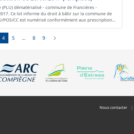
de vue juridique.
 (PLU) dématérialisé - commune de Francières -
 la commune de
LU/POS/CC est numérisé conformément aux prescriptions
ontient les pièces administratives, le rapport de
le règlement (à l'exception des plans de zonages), les
4
5
...
8
9
ions d'aménagement et les données géographiques.
ée à la création de ces données, il est rappelé que seuls
nt foi et sont opposables d'un point de vue juridique.
Nous contacter