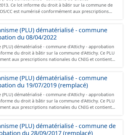
 la commune de
POS/CC est numérisé conformément aux prescriptions
ontient les pièces administratives, le rapport de
le règlement (à l'exception des plans de zonages), les
banisme (PLU) dématérialisé - commune
ions d'aménagement et les données géographiques.
obation du 08/04/2022
ée à la création de ces données, il est rappelé que seuls
nt foi et sont opposables d'un point de vue juridique.
 (PLU) dématérialisé - commune d'Attichy - approbation
ent aux prescriptions nationales du CNIG et contient
ves, le rapport de présentation, le PADD, le règlement (à
de zonages), les annexes, les orientations d'aménagement
banisme (PLU) dématérialisé - commune
 à la création de ces
obation du 19/07/2019 (remplacé)
 que seuls les documents papier font foi et sont
de vue juridique.
 (PLU) dématérialisé - commune d'Attichy - approbation
ent aux prescriptions nationales du CNIG et contient
ves, le rapport de présentation, le PADD, le règlement (à
de zonages), les annexes, les orientations d'aménagement
anisme (PLU) dématérialisé - commune de
 à la création de ces
robation du 28/09/2017 (remplacé)
 que seuls les documents papier font foi et sont