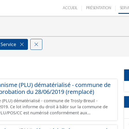
ACCUEIL
PRÉSENTATION
SERV
 Service
anisme (PLU) dématérialisé - commune de
approbation du 28/06/2019 (remplacé)
 (PLU) dématérialisé - commune de Trosly-Breuil -
 la commune de
i/PLU/POS/CC est numérisé conformément aux
s du CNIG et contient les pièces administratives, le
, le PADD, le règlement (à l'exception des plans de