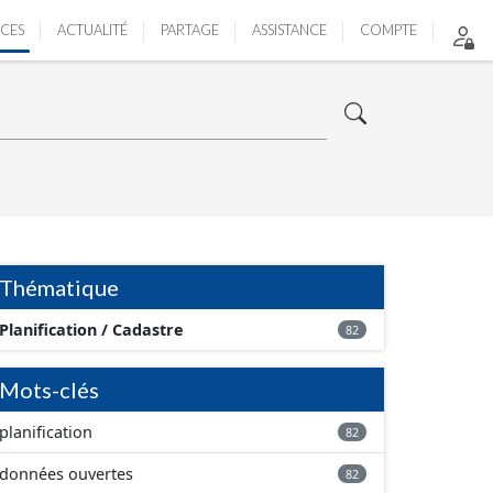
ICES
ACTUALITÉ
PARTAGE
ASSISTANCE
COMPTE
Thématique
Planification / Cadastre
82
Mots-clés
planification
82
données ouvertes
82