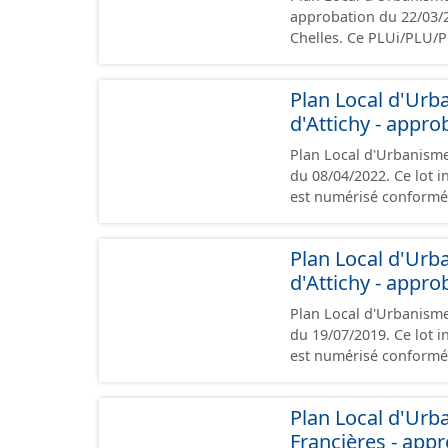
de vue juridique.
approbation du 22/03/2013. Ce lot informe du droit à bâtir sur
Chelles. Ce PLUi/PLU/
nationales du CNIG et c
présentation, le PADD, 
Plan Local d'Ur
annexes, les orientat
d'Attichy - appr
Malgré l'attention port
les documents papier fo
Plan Local d'Urbanisme
du 08/04/2022. Ce lot informe du droit à bâtir sur la commune d'Attichy. Ce PLU
est numérisé conformém
les pièces administrati
l'exception des plans 
Plan Local d'Ur
et les données géographiques. Malgré l'attention portée
d'Attichy - appr
données, il est rappelé
opposables d'un point 
Plan Local d'Urbanisme
du 19/07/2019. Ce lot informe du droit à bâtir sur la commune d'Attichy. Ce PLU
est numérisé conformém
les pièces administrati
l'exception des plans 
Plan Local d'Urb
et les données géographiques. Malgré l'attention portée
Francières - app
données, il est rappelé