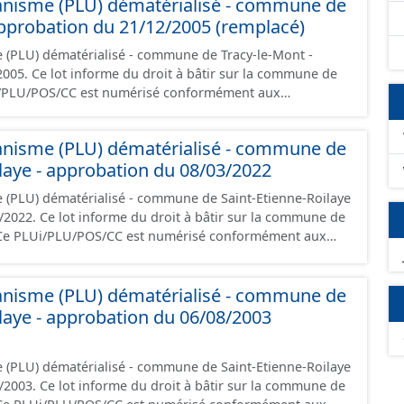
anisme (PLU) dématérialisé - commune de
 les orientations d'aménagement et les données
approbation du 21/12/2005 (remplacé)
documents papier font foi et sont opposables d'un point
 (PLU) dématérialisé - commune de Tracy-le-Mont -
 la commune de
i/PLU/POS/CC est numérisé conformément aux
s du CNIG et contient les pièces administratives, le
, le PADD, le règlement (à l'exception des plans de
anisme (PLU) dématérialisé - commune de
 les orientations d'aménagement et les données
ilaye - approbation du 08/03/2022
documents papier font foi et sont opposables d'un point
 (PLU) dématérialisé - commune de Saint-Etienne-Roilaye
sur la commune de
. Ce PLUi/PLU/POS/CC est numérisé conformément aux
s du CNIG et contient les pièces administratives, le
, le PADD, le règlement (à l'exception des plans de
anisme (PLU) dématérialisé - commune de
 les orientations d'aménagement et les données
ilaye - approbation du 06/08/2003
documents papier font foi et sont opposables d'un point
 (PLU) dématérialisé - commune de Saint-Etienne-Roilaye
sur la commune de