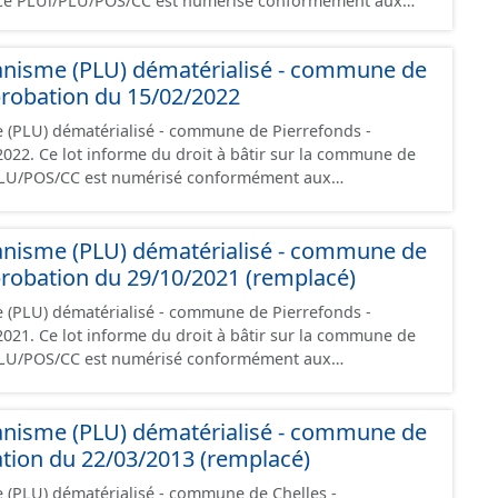
. Ce PLUi/PLU/POS/CC est numérisé conformément aux
s du CNIG et contient les pièces administratives, le
, le PADD, le règlement (à l'exception des plans de
anisme (PLU) dématérialisé - commune de
 les orientations d'aménagement et les données
probation du 15/02/2022
documents papier font foi et sont opposables d'un point
 (PLU) dématérialisé - commune de Pierrefonds -
 la commune de
PLU/POS/CC est numérisé conformément aux
s du CNIG et contient les pièces administratives, le
, le PADD, le règlement (à l'exception des plans de
anisme (PLU) dématérialisé - commune de
 les orientations d'aménagement et les données
probation du 29/10/2021 (remplacé)
documents papier font foi et sont opposables d'un point
 (PLU) dématérialisé - commune de Pierrefonds -
 la commune de
PLU/POS/CC est numérisé conformément aux
s du CNIG et contient les pièces administratives, le
, le PADD, le règlement (à l'exception des plans de
anisme (PLU) dématérialisé - commune de
 les orientations d'aménagement et les données
ation du 22/03/2013 (remplacé)
documents papier font foi et sont opposables d'un point
 (PLU) dématérialisé - commune de Chelles -