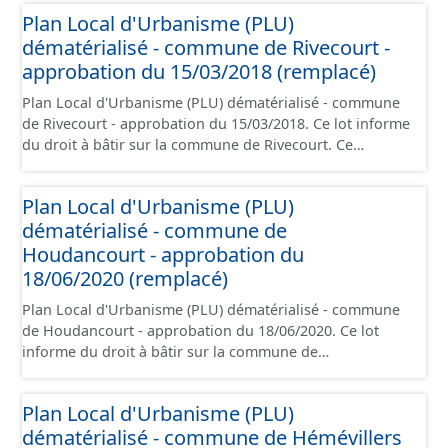
prescriptions nationales du CNIG et contient les pièces
Plan Local d'Urbanisme (PLU)
administratives, le rapport de présentation, le PADD, le
dématérialisé - commune de Rivecourt -
règlement (à l'exception des plans de zonages), les
annexes, les orientations d'aménagement et les données
approbation du 15/03/2018 (remplacé)
géographiques. Malgré l'attention portée à la création
Plan Local d'Urbanisme (PLU) dématérialisé - commune
de ces données, il est rappelé que seuls les documents
de Rivecourt - approbation du 15/03/2018. Ce lot informe
papier font foi et sont opposables d'un point de vue
du droit à bâtir sur la commune de Rivecourt. Ce
juridique.
PLUi/PLU/POS/CC est numérisé conformément aux
prescriptions nationales du CNIG et contient les pièces
Plan Local d'Urbanisme (PLU)
administratives, le rapport de présentation, le PADD, le
dématérialisé - commune de
règlement (à l'exception des plans de zonages), les
annexes, les orientations d'aménagement et les données
Houdancourt - approbation du
géographiques. Malgré l'attention portée à la création
18/06/2020 (remplacé)
de ces données, il est rappelé que seuls les documents
Plan Local d'Urbanisme (PLU) dématérialisé - commune
papier font foi et sont opposables d'un point de vue
de Houdancourt - approbation du 18/06/2020. Ce lot
juridique.
informe du droit à bâtir sur la commune de
Houdancourt. Ce PLUi/PLU/POS/CC est numérisé
conformément aux prescriptions nationales du CNIG et
Plan Local d'Urbanisme (PLU)
contient les pièces administratives, le rapport de
dématérialisé - commune de Hémévillers
présentation, le PADD, le règlement (à l'exception des