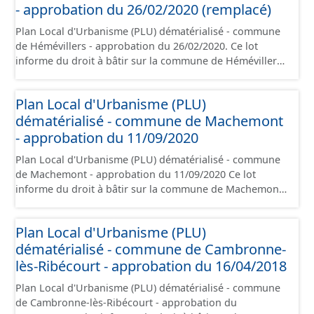
plans de zonages), les annexes, les orientations
- approbation du 26/02/2020 (remplacé)
d'aménagement et les données géographiques. Malgré
Plan Local d'Urbanisme (PLU) dématérialisé - commune
l'attention portée à la création de ces données, il est
de Hémévillers - approbation du 26/02/2020. Ce lot
rappelé que seuls les documents papier font foi et sont
informe du droit à bâtir sur la commune de Hémévillers.
opposables d'un point de vue juridique.
Ce PLUi/PLU/POS/CC est numérisé conformément aux
prescriptions nationales du CNIG et contient les pièces
Plan Local d'Urbanisme (PLU)
administratives, le rapport de présentation, le PADD, le
dématérialisé - commune de Machemont
règlement (à l'exception des plans de zonages), les
annexes, les orientations d'aménagement et les données
- approbation du 11/09/2020
géographiques. Malgré l'attention portée à la création
Plan Local d'Urbanisme (PLU) dématérialisé - commune
de ces données, il est rappelé que seuls les documents
de Machemont - approbation du 11/09/2020 Ce lot
papier font foi et sont opposables d'un point de vue
informe du droit à bâtir sur la commune de Machemont
juridique.
. Ce PLUi/PLU/POS/CC est numérisé conformément aux
prescriptions nationales du CNIG et contient les pièces
Plan Local d'Urbanisme (PLU)
administratives, le rapport de présentation, le PADD, le
dématérialisé - commune de Cambronne-
règlement (à l'exception des plans de zonages), les
annexes, les orientations d'aménagement et les données
lès-Ribécourt - approbation du 16/04/2018
géographiques. Malgré l'attention portée à la création
Plan Local d'Urbanisme (PLU) dématérialisé - commune
de ces données, il est rappelé que seuls les documents
de Cambronne-lès-Ribécourt - approbation du
papier font foi et sont opposables d'un point de vue