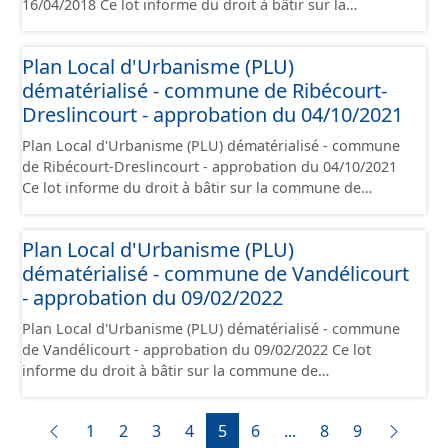
16/04/2018 Ce lot informe du droit à bâtir sur la
juridique.
commune de Cambronne-lès-Ribécourt. Ce
PLUi/PLU/POS/CC est numérisé conformément aux
Plan Local d'Urbanisme (PLU)
prescriptions nationales du CNIG et contient les pièces
dématérialisé - commune de Ribécourt-
administratives, le rapport de présentation, le PADD, le
règlement (à l'exception des plans de zonages), les
Dreslincourt - approbation du 04/10/2021
annexes, les orientations d'aménagement et les données
Plan Local d'Urbanisme (PLU) dématérialisé - commune
géographiques. Malgré l'attention portée à la création
de Ribécourt-Dreslincourt - approbation du 04/10/2021
de ces données, il est rappelé que seuls les documents
Ce lot informe du droit à bâtir sur la commune de
papier font foi et sont opposables d'un point de vue
Ribécourt-Dreslincourt. Ce PLUi/PLU/POS/CC est
juridique.
numérisé conformément aux prescriptions nationales
Plan Local d'Urbanisme (PLU)
du CNIG et contient les pièces administratives, le rapport
dématérialisé - commune de Vandélicourt
de présentation, le PADD, le règlement (à l'exception des
plans de zonages), les annexes, les orientations
- approbation du 09/02/2022
d'aménagement et les données géographiques. Malgré
Plan Local d'Urbanisme (PLU) dématérialisé - commune
l'attention portée à la création de ces données, il est
de Vandélicourt - approbation du 09/02/2022 Ce lot
rappelé que seuls les documents papier font foi et sont
informe du droit à bâtir sur la commune de
opposables d'un point de vue juridique.
Vandélicourt. Ce PLUi/PLU/POS/CC est numérisé
conformément aux prescriptions nationales du CNIG et
1
2
3
4
5
6
...
8
9
contient les pièces administratives, le rapport de