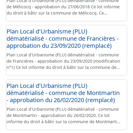
Plan Local d'Urbanisme (PLU) dématérialisé - commune
de Mélicocq - approbation du 27/06/2018 Ce lot informe
du droit à bâtir sur la commune de Mélicocq. Ce
PLUi/PLU/POS/CC est numérisé conformément aux
prescriptions nationales du CNIG et contient les pièces
Plan Local d'Urbanisme (PLU)
administratives, le rapport de présentation, le PADD, le
dématérialisé - commune de Francières -
règlement (à l'exception des plans de zonages), les
annexes, les orientations d'aménagement et les données
approbation du 23/09/2020 (remplacé)
géographiques. Malgré l'attention portée à la création
Plan Local d'Urbanisme (PLU) dématérialisé - commune
de ces données, il est rappelé que seuls les documents
de Francières - approbation du 23/09/2020 (modification
papier font foi et sont opposables d'un point de vue
n°1) Ce lot informe du droit à bâtir sur la commune de
juridique.
Francières. Ce PLUi/PLU/POS/CC est numérisé
conformément aux prescriptions nationales du CNIG et
Plan Local d'Urbanisme (PLU)
contient les pièces administratives, le rapport de
dématérialisé - commune de Montmartin
présentation, le PADD, le règlement (à l'exception des
plans de zonages), les annexes, les orientations
- approbation du 26/02/2020 (remplacé)
d'aménagement et les données géographiques. Malgré
Plan Local d'Urbanisme (PLU) dématérialisé - commune
l'attention portée à la création de ces données, il est
de Montmartin - approbation du 26/02/2020. Ce lot
rappelé que seuls les documents papier font foi et sont
informe du droit à bâtir sur la commune de Montmartin.
opposables d'un point de vue juridique.
Ce PLUi/PLU/POS/CC est numérisé conformément aux