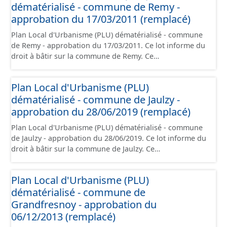
dématérialisé - commune de Remy -
présentation, le PADD, le règlement (à l'exception des
plans de zonages), les annexes, les orientations
approbation du 17/03/2011 (remplacé)
d'aménagement et les données géographiques. Malgré
Plan Local d'Urbanisme (PLU) dématérialisé - commune
l'attention portée à la création de ces données, il est
de Remy - approbation du 17/03/2011. Ce lot informe du
rappelé que seuls les documents papier font foi et sont
droit à bâtir sur la commune de Remy. Ce
opposables d'un point de vue juridique.
PLUi/PLU/POS/CC est numérisé conformément aux
prescriptions nationales du CNIG et contient les pièces
Plan Local d'Urbanisme (PLU)
administratives, le rapport de présentation, le PADD, le
dématérialisé - commune de Jaulzy -
règlement (à l'exception des plans de zonages), les
annexes, les orientations d'aménagement et les données
approbation du 28/06/2019 (remplacé)
géographiques. Malgré l'attention portée à la création
Plan Local d'Urbanisme (PLU) dématérialisé - commune
de ces données, il est rappelé que seuls les documents
de Jaulzy - approbation du 28/06/2019. Ce lot informe du
papier font foi et sont opposables d'un point de vue
droit à bâtir sur la commune de Jaulzy. Ce
juridique.
PLUi/PLU/POS/CC est numérisé conformément aux
prescriptions nationales du CNIG et contient les pièces
Plan Local d'Urbanisme (PLU)
administratives, le rapport de présentation, le PADD, le
dématérialisé - commune de
règlement (à l'exception des plans de zonages), les
annexes, les orientations d'aménagement et les données
Grandfresnoy - approbation du
géographiques. Malgré l'attention portée à la création
06/12/2013 (remplacé)
de ces données, il est rappelé que seuls les documents