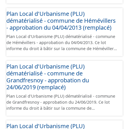
Houdancourt. Ce PLUi/PLU/POS/CC est numérisé
conformément aux prescriptions nationales du CNIG et
Plan Local d'Urbanisme (PLU)
contient les pièces administratives, le rapport de
dématérialisé - commune de Hémévillers
présentation, le PADD, le règlement (à l'exception des
plans de zonages), les annexes, les orientations
- approbation du 04/04/2013 (remplacé)
d'aménagement et les données géographiques. Malgré
Plan Local d'Urbanisme (PLU) dématérialisé - commune
l'attention portée à la création de ces données, il est
de Hémévillers - approbation du 04/04/2013. Ce lot
rappelé que seuls les documents papier font foi et sont
informe du droit à bâtir sur la commune de Hémévillers.
opposables d'un point de vue juridique.
Ce PLUi/PLU/POS/CC est numérisé conformément aux
prescriptions nationales du CNIG et contient les pièces
Plan Local d'Urbanisme (PLU)
administratives, le rapport de présentation, le PADD, le
dématérialisé - commune de
règlement (à l'exception des plans de zonages), les
annexes, les orientations d'aménagement et les données
Grandfresnoy - approbation du
géographiques. Malgré l'attention portée à la création
24/06/2019 (remplacé)
de ces données, il est rappelé que seuls les documents
Plan Local d'Urbanisme (PLU) dématérialisé - commune
papier font foi et sont opposables d'un point de vue
de Grandfresnoy - approbation du 24/06/2019. Ce lot
juridique.
informe du droit à bâtir sur la commune de
Grandfresnoy. Ce PLUi/PLU/POS/CC est numérisé
conformément aux prescriptions nationales du CNIG et
Plan Local d'Urbanisme (PLU)
contient les pièces administratives, le rapport de