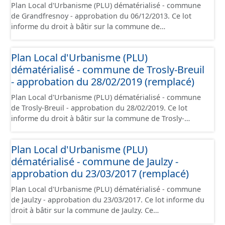
Plan Local d'Urbanisme (PLU) dématérialisé - commune
papier font foi et sont opposables d'un point de vue
de Grandfresnoy - approbation du 06/12/2013. Ce lot
juridique.
informe du droit à bâtir sur la commune de
Grandfresnoy. Ce PLUi/PLU/POS/CC est numérisé
conformément aux prescriptions nationales du CNIG et
Plan Local d'Urbanisme (PLU)
contient les pièces administratives, le rapport de
dématérialisé - commune de Trosly-Breuil
présentation, le PADD, le règlement (à l'exception des
plans de zonages), les annexes, les orientations
- approbation du 28/02/2019 (remplacé)
d'aménagement et les données géographiques. Malgré
Plan Local d'Urbanisme (PLU) dématérialisé - commune
l'attention portée à la création de ces données, il est
de Trosly-Breuil - approbation du 28/02/2019. Ce lot
rappelé que seuls les documents papier font foi et sont
informe du droit à bâtir sur la commune de Trosly-
opposables d'un point de vue juridique.
Breuil. Ce PLUi/PLU/POS/CC est numérisé conformément
aux prescriptions nationales du CNIG et contient les
Plan Local d'Urbanisme (PLU)
pièces administratives, le rapport de présentation, le
dématérialisé - commune de Jaulzy -
PADD, le règlement (à l'exception des plans de zonages),
les annexes, les orientations d'aménagement et les
approbation du 23/03/2017 (remplacé)
données géographiques. Malgré l'attention portée à la
Plan Local d'Urbanisme (PLU) dématérialisé - commune
création de ces données, il est rappelé que seuls les
de Jaulzy - approbation du 23/03/2017. Ce lot informe du
documents papier font foi et sont opposables d'un point
droit à bâtir sur la commune de Jaulzy. Ce
de vue juridique.
PLUi/PLU/POS/CC est numérisé conformément aux