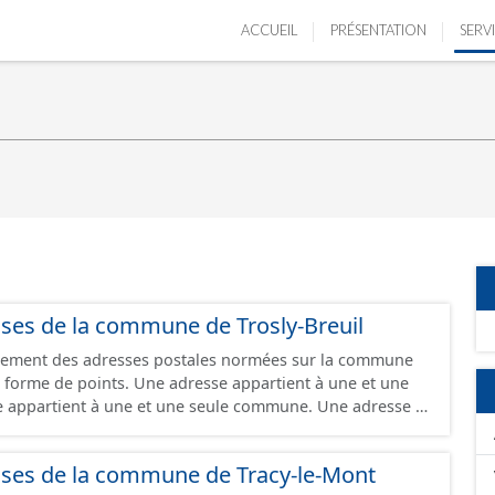
ACCUEIL
PRÉSENTATION
SERV
sses de la commune de Trosly-Breuil
lacement des adresses postales normées sur la commune
ne adresse appartient à une et une
e appartient à une et une seule commune. Une adresse se
de la commune de la voie à laquelle elle appartient.
s locales peuvent néanmoins exister. Une adresse est
sses de la commune de Tracy-le-Mont