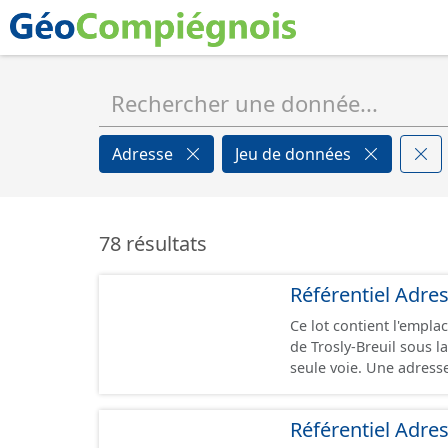
Adresse
Jeu de données
78 résultats
Référentiel Adre
Ce lot contient l'emp
de Trosly-Breuil sous la forme de points. U
seule voie. Une adress
situe sur le territoire 
Certaines particularité
Référentiel Adre
unique. Dans la mesure du possible, une adresse se situe dans la parcelle