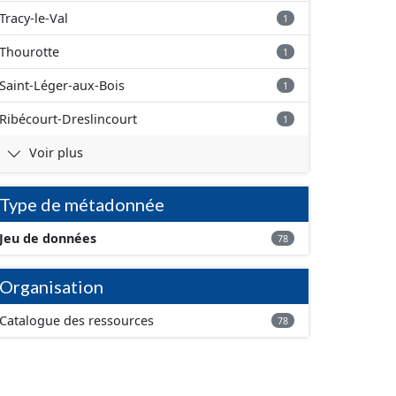
Tracy-le-Val
1
Thourotte
1
Saint-Léger-aux-Bois
1
Ribécourt-Dreslincourt
1
Voir plus
Type de métadonnée
Jeu de données
78
Organisation
Catalogue des ressources
78