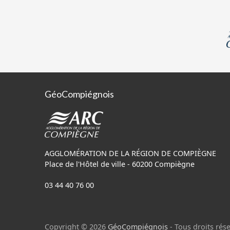
la parcelle correspond
voisines ou sur le bâti
délivrance postale. Malgré l'attention portée à la création de ces données, une
adresse est soumise à 
adresses ne soient pas
GéoCompiégnois
AGGLOMÉRATION DE LA RÉGION DE COMPIÈGNE
Place de l'Hôtel de ville - 60200 Compiègne
03 44 40 76 00
Copyright © 2026
GéoCompiégnois
- Tous droits rése