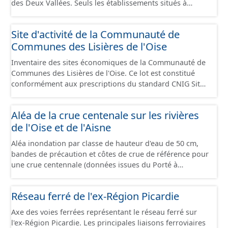
des Deux Vallées. Seuls les établissements situés à
l'intérieur d'un site économique sont téléchargeables au
format GeoPackage et GeoJson et structurés
Site d'activité de la Communauté de
conformément aux prescriptions du standard CNIG Sites
Communes des Lisières de l'Oise
Économiques. Ce lot ne contient pas la référence aux
terrains à vocation économique à ce jour. Il est filtré au-
Inventaire des sites économiques de la Communauté de
delà des prescriptions du CNIG se limitant aux SCI.
Communes des Lisières de l'Oise. Ce lot est constitué
conformément aux prescriptions du standard CNIG Sites
Economiques et fourni au format GeoPackage et
GeoJson.
Aléa de la crue centenale sur les rivières
de l'Oise et de l'Aisne
Aléa inondation par classe de hauteur d'eau de 50 cm,
bandes de précaution et côtes de crue de référence pour
une crue centennale (données issues du Porté à
Connaissance 2025) découpés sur le territoire des
communes du Grand Compiégnois.
Réseau ferré de l'ex-Région Picardie
Axe des voies ferrées représentant le réseau ferré sur
l'ex-Région Picardie. Les principales liaisons ferroviaires