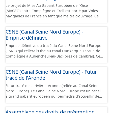
camions. Cette ressource est disponible uniquement sur
captage). Les notions d’« aire d’alimentation » et de «
Le projet de Mise Au Gabarit Européen de l’Oise
la partie du sud CSNE.
bassin d’alimentation » de captages (AAC, BAC) sont ici
(MAGEO) entre Compiègne et Creil est porté par Voies
considérées comme synonymes. Ce jeu de données
navigables de France en tant que maître d’ouvrage. Ce
correspond aux périmètres administratifs des AAC et
projet a pour objectif de garantir un mouillage de 4
aux périmètres des sous-secteurs des aires de Baugy et
mètres (contre 3 mètres aujourd’hui) entre Compiègne et
CSNE (Canal Seine Nord Europe) -
des Hospices.
Creil, afin d’accueillir des convois gabarit européen Vb
Emprise définitive
transportant jusqu’à 4 400 tonnes de marchandises. Ce
projet se situe au débouché sud du canal Seine-Nord
Emprise définitive du tracé du Canal Seine Nord Europe
Europe, maillon central de la liaison fluviale Seine-
(CSNE) qui reliera l’Oise au canal Dunkerque-Escaut, de
Escaut. Il s’étend sur 42 kilomètres de linéaire, depuis le
Compiègne à Aubencheul-au-Bac (près de Cambrai). Ce
pont SNCF de Compiègne jusqu’à l’écluse de Creil, et
canal à grand gabarit européen permettra d'accueillir
traverse 22 communes dans le département de l’Oise.
des bateaux d’une longueur allant jusque 185 mètres et
Cette ressource contient le périmètre de la déclaration
CSNE (Canal Seine Nord Europe) - Futur
jusque 11,40 mètres de large, pouvant contenir 4 400
d'utilité publique (DUP).
tracé de l'Aronde
tonnes de marchandises, soit l'équivalent de 220
camions. Cette ressource est disponible uniquement sur
Futur tracé de la rivière l'Aronde (reliée au Canal Seine
la partie du sud CSNE.
Nord Europe). Le Canal Seine Nord Europe est un canal
à grand gabarit européen qui permettra d'accueillir des
bateaux d’une longueur allant jusque 185 mètres et
jusque 11,40 mètres de large, pouvant contenir 4 400
Assemblage des droits de préemption
tonnes de marchandises, soit l'équivalent de 220