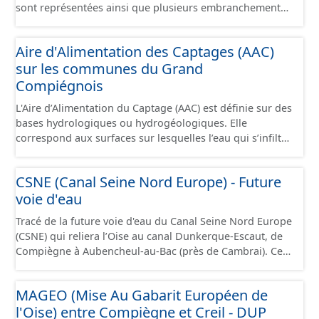
sont représentées ainsi que plusieurs embranchements
particuliers permettant de desservir notamment de
grandes zones d'activité. Certaines voies représentées
Aire d'Alimentation des Captages (AAC)
sont désaffectées mais sont toujours physiquement
sur les communes du Grand
présentes sur le terrain.
Compiégnois
L'Aire d’Alimentation du Captage (AAC) est définie sur des
bases hydrologiques ou hydrogéologiques. Elle
correspond aux surfaces sur lesquelles l’eau qui s’infiltre
ou ruisselle participe à l’alimentation de la ressource en
eau dans laquelle se fait le prélèvement. Ainsi, l’AAC
CSNE (Canal Seine Nord Europe) - Future
correspond : - pour un ouvrage de prélèvement destiné
voie d'eau
à l'eau potable en eau superficielle : au sous-bassin
versant situé en amont de la ou des prises d’eau
Tracé de la future voie d'eau du Canal Seine Nord Europe
éventuellement complété par la surface concernée par
(CSNE) qui reliera l’Oise au canal Dunkerque-Escaut, de
l'apport d'eau souterraine externe à ce bassin versant
Compiègne à Aubencheul-au-Bac (près de Cambrai). Ce
(ex: nappe de socle ou nappe d'accompagnement des
canal à grand gabarit européen permettra d'accueillir
cours d'eau), - pour un ouvrage de prélèvement destiné
des bateaux d’une longueur allant jusque 185 mètres et
à l'eau potable en eau souterraine : au bassin
MAGEO (Mise Au Gabarit Européen de
jusque 11,40 mètres de large, pouvant contenir 4 400
d’alimentation du ou des points d'eau (lieu des points de
l'Oise) entre Compiègne et Creil - DUP
tonnes de marchandises, soit l'équivalent de 220
la surface du sol qui contribuent à l’alimentation du