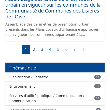
urbain en vigueur sur les communes de la
camions. Il reliera l’Oise au canal Dunkerque-Escaut, de
Compiègne à Aubencheul-au-Bac (près de Cambrai).
Communauté de Communes des Lisières
de l'Oise
Assemblage des périmètres de préemption urbain
présents dans les Plans Locaux d'Urbanisme approuvés
et en vigueur des communes appartenant à la
Communauté de Communes de la Plaines d'Estrées.
Cette donnée a été numérisé conformément aux
1
2
3
4
5
6
7
prescriptions nationales du CNIG. Malgré l'attention
portée à la création de ces données, il est rappelé que
seuls les documents papiers font foi et sont opposables
d'un point de vue juridique.
Thématique
Planification / Cadastre
17
Environnement
11
Services d'utilité publique / Communication /
10
Communication