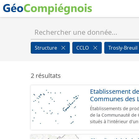
Structure
CCLO
Trosly-Breuil
2 résultats
Etablissement d
Communes des Lis
Établissements de produ
de la Communauté de Communes de
situés à l'intérieur d'
GeoPackage et GeoJson
standard CNIG Sites Éc