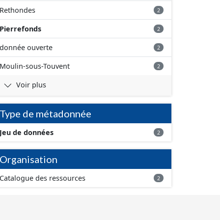
Rethondes
2
Pierrefonds
2
donnée ouverte
2
Moulin-sous-Touvent
2
Voir plus
Type de métadonnée
Jeu de données
2
Organisation
Catalogue des ressources
2