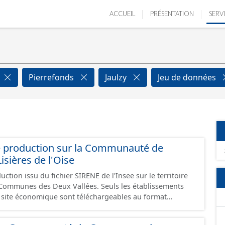
ACCUEIL
PRÉSENTATION
SERV
Pierrefonds
Jaulzy
Jeu de données
e production sur la Communauté de
ières de l'Oise
ction issu du fichier SIRENE de l'Insee sur le territoire
s Deux Vallées. Seuls les établissements
un site économique sont téléchargeables au format
 et structurés conformément aux prescriptions du
onomiques. Ce lot ne contient pas la référence aux