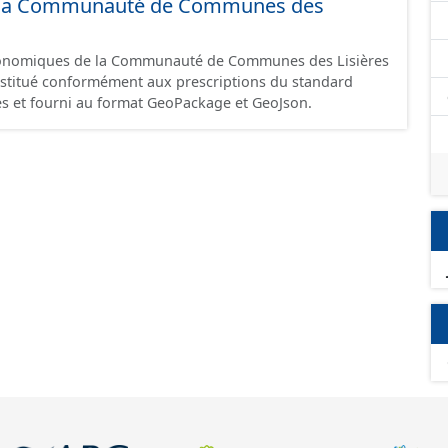
 de la Communauté de Communes des
omique à ce jour. Il est filtré au-delà des prescriptions
 SCI.
économiques de la Communauté de Communes des Lisières
constitué conformément aux prescriptions du standard
s et fourni au format GeoPackage et GeoJson.