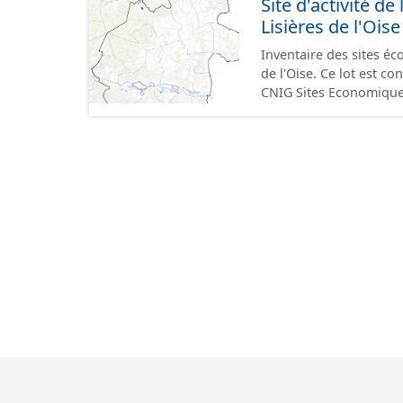
Site d'activité
terrains à vocation écon
Lisières de l'Oise
du CNIG se limitant aux
Inventaire des sites 
de l'Oise. Ce lot est 
CNIG Sites Economique