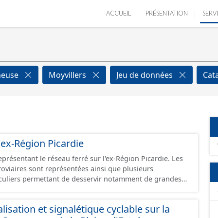
ACCUEIL
PRÉSENTATION
SERV
neuse
Moyvillers
Jeu de données
Cat
'ex-Région Picardie
eprésentant le réseau ferré sur l'ex-Région Picardie. Les
rroviaires sont représentées ainsi que plusieurs
uliers permettant de desservir notamment de grandes
ines voies représentées sont désaffectées mais sont
présentes sur le terrain.
isation et signalétique cyclable sur la