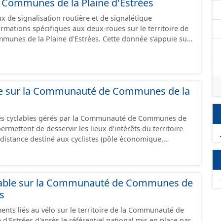
ommunes de la Plaine d'Estrées
 de signalisation routière et de signalétique
ormations spécifiques aux deux-roues sur le territoire de
unes de la Plaine d'Estrées. Cette donnée s'appuie sur
aux (PANO) en cours de réalisation. Cet inventaire est en
 donc pas exhaustive.
ble sur la Communauté de Communes de la
res cyclables gérés par la Communauté de Communes de
istance destiné aux cyclistes (pôle économique,
iques, etc.) dans de bonnes conditions. Ils peuvent
oies sécurisées : voie verte, piste cyclable, voie à faible
ilieu urbain : zone 30, couloir partagé avec les bus, aire
alonnement sur chaussée. Les itinéraires ne sont
lable sur la Communauté de Communes de
 mais une succession d’aménagements de natures
es
s peuvent emprunter des tronçons de voies non aménagés
ents liés au vélo sur le territoire de la Communauté de
 uniquement les
'Estrées d'après le référentiel national mis en place par