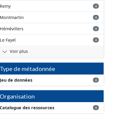
Remy
4
Montmartin
4
Hémévillers
4
Le Fayel
4
Voir plus
Type de métadonnée
Jeu de données
4
Organisation
Catalogue des ressources
4