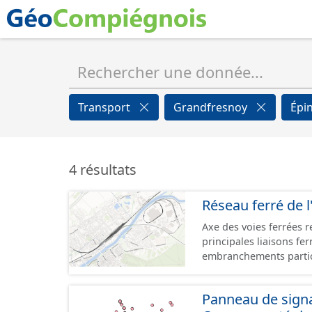
Transport
Grandfresnoy
Épi
4 résultats
Réseau ferré de l
Axe des voies ferrées r
principales liaisons fe
embranchements partic
zones d'activité. Certa
toujours physiquement 
Panneau de signal