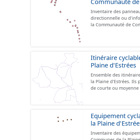
Communauté de C
Inventaire des panneaux
directionnelle ou d'inf
la Communauté de Comm
le référentiel de panne
cours, la donnée n'est
Itinéraire cycla
Plaine d'Estrées
Ensemble des itinérai
la Plaine d'Estrées. Ils permettent de desservir les lieux d'intérêts du territoire
de courte ou moyenne d
éducatif, sites tourist
emprunter tout type de v
trafic motorisé, et en m
piétonne, bandes cyclables ou j
Equipement cyc
pas des aménagements
la Plaine d'Estré
diverses et parfois il
Inventaire des équipem
pour assurer une continuité. Ce jeu de données comprend
Communes de la Plaine d