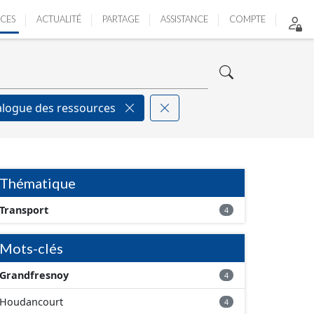
ICES
ACTUALITÉ
PARTAGE
ASSISTANCE
COMPTE
alogue des ressources
Thématique
Transport
4
Mots-clés
Grandfresnoy
4
Houdancourt
4