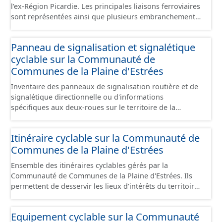
l'ex-Région Picardie. Les principales liaisons ferroviaires
sont représentées ainsi que plusieurs embranchements
particuliers permettant de desservir notamment de
grandes zones d'activité. Certaines voies représentées
Panneau de signalisation et signalétique
sont désaffectées mais sont toujours physiquement
cyclable sur la Communauté de
présentes sur le terrain.
Communes de la Plaine d'Estrées
Inventaire des panneaux de signalisation routière et de
signalétique directionnelle ou d'informations
spécifiques aux deux-roues sur le territoire de la
Communauté de Communes de la Plaine d'Estrées. Cette
donnée s'appuie sur le référentiel de panneaux (PANO)
Itinéraire cyclable sur la Communauté de
en cours de réalisation. Cet inventaire est en cours, la
Communes de la Plaine d'Estrées
donnée n'est donc pas exhaustive.
Ensemble des itinéraires cyclables gérés par la
Communauté de Communes de la Plaine d'Estrées. Ils
permettent de desservir les lieux d'intérêts du territoire
de courte ou moyenne distance destiné aux cyclistes
(pôle économique, éducatif, sites touristiques, etc.) dans
Equipement cyclable sur la Communauté
de bonnes conditions. Ils peuvent emprunter tout type