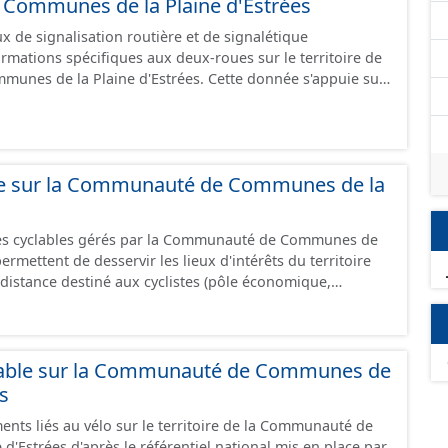
ommunes de la Plaine d'Estrées
 de signalisation routière et de signalétique
ormations spécifiques aux deux-roues sur le territoire de
unes de la Plaine d'Estrées. Cette donnée s'appuie sur
aux (PANO) en cours de réalisation. Cet inventaire est en
 donc pas exhaustive.
ble sur la Communauté de Communes de la
res cyclables gérés par la Communauté de Communes de
istance destiné aux cyclistes (pôle économique,
iques, etc.) dans de bonnes conditions. Ils peuvent
oies sécurisées : voie verte, piste cyclable, voie à faible
ilieu urbain : zone 30, couloir partagé avec les bus, aire
alonnement sur chaussée. Les itinéraires ne sont
lable sur la Communauté de Communes de
 mais une succession d’aménagements de natures
es
s peuvent emprunter des tronçons de voies non aménagés
ents liés au vélo sur le territoire de la Communauté de
 uniquement les
'Estrées d'après le référentiel national mis en place par