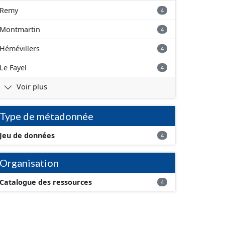
Remy
4
Montmartin
4
Hémévillers
4
Le Fayel
4
Voir plus
Type de métadonnée
Jeu de données
4
Organisation
Catalogue des ressources
4