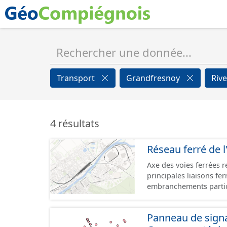
Transport
Grandfresnoy
Riv
4 résultats
Réseau ferré de l
Axe des voies ferrées r
principales liaisons fe
embranchements partic
zones d'activité. Certa
toujours physiquement 
Panneau de signal