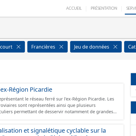
ACCUEIL
PRÉSENTATION
SERV
ecourt
Francières
Jeu de données
Cat
'ex-Région Picardie
eprésentant le réseau ferré sur l'ex-Région Picardie. Les
rroviaires sont représentées ainsi que plusieurs
uliers permettant de desservir notamment de grandes
ines voies représentées sont désaffectées mais sont
présentes sur le terrain.
isation et signalétique cyclable sur la