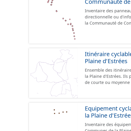
Communauté de C
Inventaire des panneaux
directionnelle ou d'inf
la Communauté de Comm
le référentiel de panne
cours, la donnée n'est
Itinéraire cycla
Plaine d'Estrées
Ensemble des itinérai
la Plaine d'Estrées. Ils permettent de desservir les lieux d'intérêts du territoire
de courte ou moyenne d
éducatif, sites tourist
emprunter tout type de v
trafic motorisé, et en m
piétonne, bandes cyclables ou j
Equipement cyc
pas des aménagements
la Plaine d'Estré
diverses et parfois il
Inventaire des équipem
pour assurer une continuité. Ce jeu de données comprend
Communes de la Plaine d