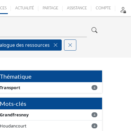
ICES
ACTUALITÉ
PARTAGE
ASSISTANCE
COMPTE
alogue des ressources
Thématique
Transport
4
Mots-clés
Grandfresnoy
4
Houdancourt
4