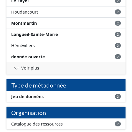
Le Fayel
2
Houdancourt
2
Montmartin
2
Longueil-Sainte-Marie
2
Hémévillers
2
donnée ouverte
2
Voir plus
Type de métadonnée
Jeu de données
2
Organisation
Catalogue des ressources
2