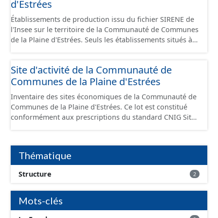
d'Estrées
Établissements de production issu du fichier SIRENE de
l'Insee sur le territoire de la Communauté de Communes
de la Plaine d'Estrées. Seuls les établissements situés à
l'intérieur d'un site économique sont téléchargeables au
format GeoPackage et GeoJson et structurés
Site d'activité de la Communauté de
conformément aux prescriptions du standard CNIG Sites
Communes de la Plaine d'Estrées
Économiques. Ce lot ne contient pas la référence aux
terrains à vocation économique à ce jour. Il est filtré au-
Inventaire des sites économiques de la Communauté de
delà des prescriptions du CNIG se limitant aux SCI.
Communes de la Plaine d'Estrées. Ce lot est constitué
conformément aux prescriptions du standard CNIG Sites
Économiques et fourni au format GeoPackage et
GeoJson.
Thématique
Structure
2
Mots-clés