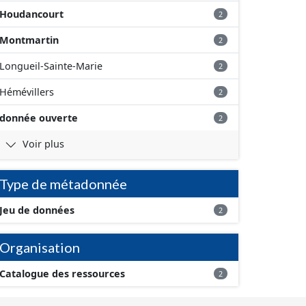
Houdancourt
2
Montmartin
2
Longueil-Sainte-Marie
2
Hémévillers
2
donnée ouverte
2
Voir plus
Type de métadonnée
Jeu de données
2
Organisation
Catalogue des ressources
2