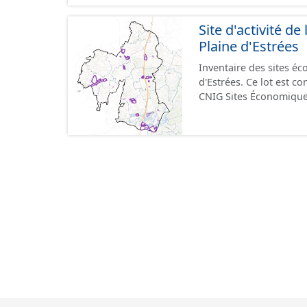
format GeoPackage et 
du standard CNIG Sites
Site d'activité 
terrains à vocation écon
Plaine d'Estrées
du CNIG se limitant aux
Inventaire des sites 
d'Estrées. Ce lot est 
CNIG Sites Économique