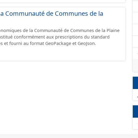
GeoJson et structurés conformément aux prescriptions
 Économiques. Ce lot ne contient pas la référence aux
de la Communauté de Communes de la
omique à ce jour. Il est filtré au-delà des prescriptions
 SCI.
économiques de la Communauté de Communes de la Plaine
constitué conformément aux prescriptions du standard
s et fourni au format GeoPackage et GeoJson.