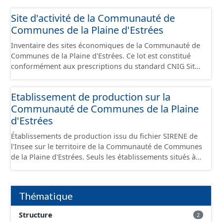
Site d'activité de la Communauté de
Communes de la Plaine d'Estrées
Inventaire des sites économiques de la Communauté de
Communes de la Plaine d'Estrées. Ce lot est constitué
conformément aux prescriptions du standard CNIG Sites
Économiques et fourni au format GeoPackage et
GeoJson.
Etablissement de production sur la
Communauté de Communes de la Plaine
d'Estrées
Établissements de production issu du fichier SIRENE de
l'Insee sur le territoire de la Communauté de Communes
de la Plaine d'Estrées. Seuls les établissements situés à
l'intérieur d'un site économique sont téléchargeables au
format GeoPackage et GeoJson et structurés
conformément aux prescriptions du standard CNIG Sites
Thématique
Économiques. Ce lot ne contient pas la référence aux
terrains à vocation économique à ce jour. Il est filtré au-
Structure
2
delà des prescriptions du CNIG se limitant aux SCI.