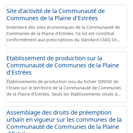
Site d'activité de la Communauté de
Communes de la Plaine d'Estrées
Inventaire des sites économiques de la Communauté de
Communes de la Plaine d'Estrées. Ce lot est constitué
conformément aux prescriptions du standard CNIG Sites
Économiques et fourni au format GeoPackage et
GeoJson.
Etablissement de production sur la
Communauté de Communes de la Plaine
d'Estrées
Établissements de production issu du fichier SIRENE de
l'Insee sur le territoire de la Communauté de Communes
de la Plaine d'Estrées. Seuls les établissements situés à
l'intérieur d'un site économique sont téléchargeables au
format GeoPackage et GeoJson et structurés
Assemblage des droits de préemption
conformément aux prescriptions du standard CNIG Sites
urbain en vigueur sur les communes de la
Économiques. Ce lot ne contient pas la référence aux
terrains à vocation économique à ce jour. Il est filtré au-
Communauté de Communes de la Plaine
delà des prescriptions du CNIG se limitant aux SCI.