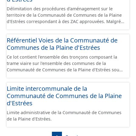
Délimitation des procédures d'aménagement sur le
territoire de la Communauté de Communes de la Plaine
d'Estrées correspondant à des ZAC approuvées. Malgré
une mise régulière, les données proposées reflètent
qu'un instant T du territoire en terme de procédure.
Référentiel Voies de la Communauté de
Communes de la Plaine d'Estrées
Ce lot contient l'ensemble des tronçons composant la
trame viaire sur l'ensemble des communes de la
Communauté de Communes de la Plaine d'Estrées sous
la forme de lignes. Un tronçon est un élément constitutif
de la trame viaire. Un tronçon peut-être nommé ou non
Limite intercommunale de la
par un libellé de voie. Un tronçon appartient à une ou
Communauté de Communes de la Plaine
deux communes. Un tronçon représente, le plus
souvent, le centre de la chaussée. Les tronçons de voies
d'Estrées
sont topologiques : les extrémités d’un tronçon
Limite administrative de la Communauté de Communes
correspondent à des intersections ou des jonctions, sauf
de la Plaine d'Estrées.
dans le cas d'un chevauchement (cf paragraphe suivant).
Les tronçons gèrent les cas de chevauchement grâce à
l'attribut « Franchissement ». Dans le cas d'un pont