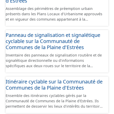
d'Estrées
Assemblage des périmètres de préemption urbain
présents dans les Plans Locaux d'Urbanisme approuvés
et en vigueur des communes appartenant à la
Communauté de Communes de la Plaines d'Estrées.
Cette donnée a été numérisé conformément aux
Panneau de signalisation et signalétique
prescriptions nationales du CNIG. Malgré l'attention
cyclable sur la Communauté de
portée à la création de ces données, il est rappelé que
seuls les documents papiers font foi et sont opposables
Communes de la Plaine d'Estrées
d'un point de vue juridique.
Inventaire des panneaux de signalisation routière et de
signalétique directionnelle ou d'informations
spécifiques aux deux-roues sur le territoire de la
Communauté de Communes de la Plaine d'Estrées. Cette
donnée s'appuie sur le référentiel de panneaux (PANO)
Itinéraire cyclable sur la Communauté de
en cours de réalisation. Cet inventaire est en cours, la
Communes de la Plaine d'Estrées
donnée n'est donc pas exhaustive.
Ensemble des itinéraires cyclables gérés par la
Communauté de Communes de la Plaine d'Estrées. Ils
permettent de desservir les lieux d'intérêts du territoire
de courte ou moyenne distance destiné aux cyclistes