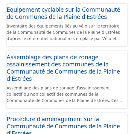
(pôle économique, éducatif, sites touristiques, etc.) dans
Equipement cyclable sur la Communauté
de bonnes conditions. Ils peuvent emprunter tout type
de Communes de la Plaine d'Estrées
de voies sécurisées : voie verte, piste cyclable, voie à
faible trafic motorisé, et en milieu urbain : zone 30,
Inventaire des équipements liés au vélo sur le territoire
couloir partagé avec les bus, aire piétonne, bandes
de la Communauté de Communes de la Plaine d'Estrées
cyclables ou jalonnement sur chaussée. Les itinéraires
d'après le référentiel national mis en place par Vélo et
ne sont pas des aménagements mais une succession
Territoires. Ce référentiel de données vise à harmoniser
d’aménagements de natures diverses et parfois ils
le recensement et la description de ces infrastructures. Il
peuvent emprunter des tronçons de voies non
Assemblage des plans de zonage
comprend également la localisation des aires de
aménagés pour assurer une continuité. Ce jeu de
assainissement des communes de la
services/repos (autre fiche de métadonnée). Cette
données comprend uniquement les données avec un
information est compatible avec les données du
Communauté de Communes de la Plaine
statut "en service", "en travaux" ou "provisoire".
stationnement cyclable. Pour une meilleure visualisation
d'Estrées
des informations, les données visibles pour les
Assemblage des plans de zonage d'assainissement
utilisateurs de "Ma Carte" (outil interne de visualisation)
collectif ou non collectif des communes de la
est uniquement celles des équipements hors
Communauté de Communes de la Plaine d'Estrées. Ces
stationnement. En revanche, le fichier à télécharger
plans présentent les secteurs destinés à de
depuis cette fiche comprend tous les équipements, y
l'assainissement collectif ou de l'assainissement
compris les stationnements pour répondre aux
Procédure d'aménagement sur la
individuel (SPANC).
standards. Ce jeu de données comprend uniquement les
Communauté de Communes de la Plaine
données avec un statut "en service", "en travaux" ou
d'Estrées
"provisoire".