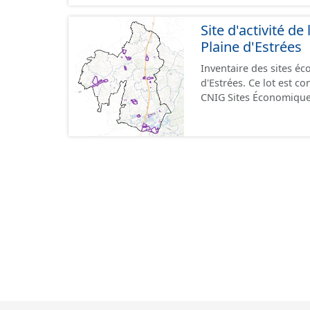
format GeoPackage et 
du standard CNIG Sites
Site d'activité 
terrains à vocation écon
Plaine d'Estrées
du CNIG se limitant aux
Inventaire des sites 
d'Estrées. Ce lot est 
CNIG Sites Économique