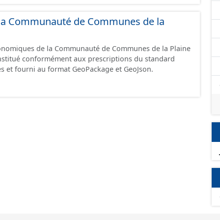
GeoJson et structurés conformément aux prescriptions
 Économiques. Ce lot ne contient pas la référence aux
de la Communauté de Communes de la
omique à ce jour. Il est filtré au-delà des prescriptions
 SCI.
économiques de la Communauté de Communes de la Plaine
constitué conformément aux prescriptions du standard
s et fourni au format GeoPackage et GeoJson.