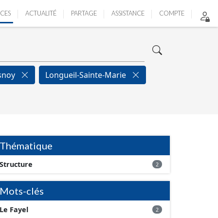
ICES
ACTUALITÉ
PARTAGE
ASSISTANCE
COMPTE
snoy
Longueil-Sainte-Marie
Thématique
Structure
2
Mots-clés
Le Fayel
2