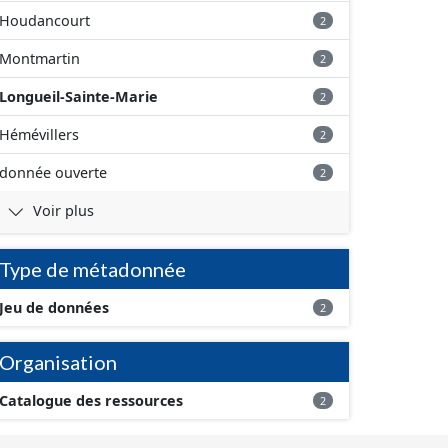
Houdancourt
2
Montmartin
2
Longueil-Sainte-Marie
2
Hémévillers
2
donnée ouverte
2
Voir plus
Type de métadonnée
Jeu de données
2
Organisation
Catalogue des ressources
2