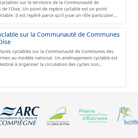
cyclables sur le territoire de la Communauté de
re cyclable est un point
clable. Il est repéré parce qu’il joue un rôle particulier
ble. Suivant sa nature, un point de repère peut être un
xtrémité de segments cyclables) ou un point de
clable sur la Communauté de Communes
n segment cyclable indiquant l’accès à un point d’intérêt
Oise
ées
ce", "en travaux" ou "provisoire".
ctures cyclables sur la Communauté de Communes des
èle national. Un aménagement cyclable est
destiné à organiser la circulation des cycles non
ndre la forme d'une chaussée dédiée ou partager une
 d'autres usages. Les chaussées sans dispositif de
i peuvent par définition être utilisées par les cyclistes
dans ce jeu de données (ex : chemin forestier fermé à a
La circulation des cycles peut être également gérée par des
 qui ne sont pas des aménagements en tant que tel: on
étonnes, les zones de rencontres ou encore les zones 30.
nt recensés dans ce jeu de données. Ce jeu de
uement les données avec un statut "en service", "en
".