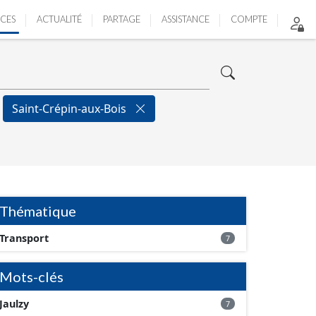
ICES
ACTUALITÉ
PARTAGE
ASSISTANCE
COMPTE
Saint-Crépin-aux-Bois
Thématique
Transport
7
Mots-clés
Jaulzy
7