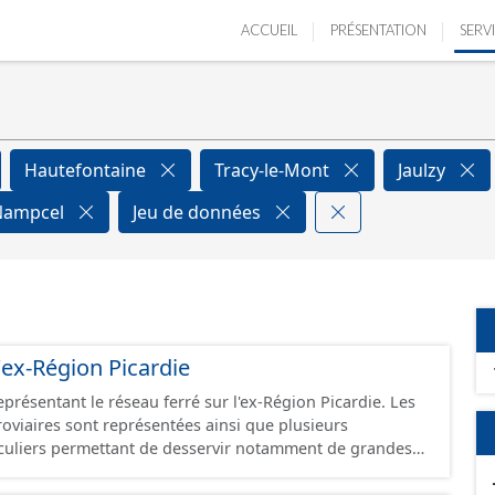
ACCUEIL
PRÉSENTATION
SERV
Hautefontaine
Tracy-le-Mont
Jaulzy
Nampcel
Jeu de données
'ex-Région Picardie
eprésentant le réseau ferré sur l'ex-Région Picardie. Les
rroviaires sont représentées ainsi que plusieurs
uliers permettant de desservir notamment de grandes
ines voies représentées sont désaffectées mais sont
présentes sur le terrain.