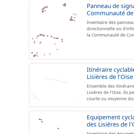
Panneau de signal
Communauté de C
Inventaire des panneaux
directionnelle ou d'inf
la Communauté de Communes des Li
le référentiel de panne
cours, la donnée n'est
Itinéraire cycl
Lisières de l'Oise
Ensemble des itinérai
Lisières de l'Oise. Ils 
courte ou moyenne dist
sites touristiques, etc
type de voies sécurisées
Equipement cyc
et en milieu urbain : z
des Lisières de l'
bandes cyclables ou jalonnement sur c
aménagements mais une
Inventaire des équipem