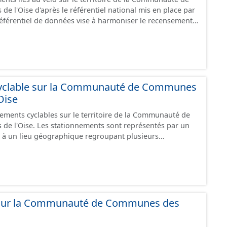
mprunter des tronçons de voies non aménagés pour
e l'Oise d'après le référentiel national mis en place par
es
 référentiel de données vise à harmoniser le recensement
ce", "en travaux" ou "provisoire".
s infrastructures. Il comprend également la localisation
epos (autre fiche de métadonnée). Cette information est
u stationnement cyclable. Pour une meilleure
mations, les données visibles pour les utilisateurs de "Ma
e visualisation) est uniquement celles des équipements
revanche, le fichier à télécharger depuis cette fiche
yclable sur la Communauté de Communes
ipements, y compris les stationnements pour répondre
Oise
nements cyclables sur le territoire de la Communauté de
 travaux" ou "provisoire".
 sont représentés par un
 à un lieu géographique regroupant plusieurs
es caractéristiques. Ce lot de données correspond au
 le stationnement cyclables disponible sur
ce", "en travaux" ou "provisoire".
 sur la Communauté de Communes des