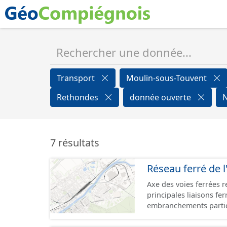
Transport
Moulin-sous-Touvent
Rethondes
donnée ouverte
7 résultats
Réseau ferré de l
Axe des voies ferrées r
principales liaisons fe
embranchements partic
zones d'activité. Certa
toujours physiquement 