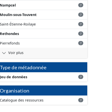
Nampcel
7
Moulin-sous-Touvent
7
Saint-Étienne-Roilaye
7
Rethondes
7
Pierrefonds
7
Voir plus
Type de métadonnée
Jeu de données
7
Organisation
Catalogue des ressources
7