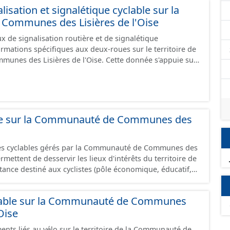
isation et signalétique cyclable sur la
ommunes des Lisières de l'Oise
 de signalisation routière et de signalétique
ormations spécifiques aux deux-roues sur le territoire de
sières de l'Oise. Cette donnée s'appuie sur
aux (PANO) en cours de réalisation. Cet inventaire est en
 donc pas exhaustive.
able sur la Communauté de Communes des
res cyclables gérés par la Communauté de Communes des
permettent de desservir les lieux d'intérêts du territoire de
ance destiné aux cyclistes (pôle économique, éducatif,
.) dans de bonnes conditions. Ils peuvent emprunter tout
 : voie verte, piste cyclable, voie à faible trafic motorisé,
lable sur la Communauté de Communes
one 30, couloir partagé avec les bus, aire piétonne,
Oise
haussée. Les itinéraires ne sont pas des
 succession d’aménagements de natures diverses et
ents liés au vélo sur le territoire de la Communauté de