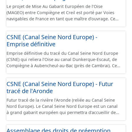
camions. Cette ressource est disponible uniquement sur
captage). Les notions d’« aire d’alimentation » et de «
Le projet de Mise Au Gabarit Européen de l’Oise
la partie du sud CSNE.
bassin d’alimentation » de captages (AAC, BAC) sont ici
(MAGEO) entre Compiègne et Creil est porté par Voies
considérées comme synonymes. Ce jeu de données
navigables de France en tant que maître d’ouvrage. Ce
correspond aux périmètres administratifs des AAC et
projet a pour objectif de garantir un mouillage de 4
aux périmètres des sous-secteurs des aires de Baugy et
mètres (contre 3 mètres aujourd’hui) entre Compiègne et
CSNE (Canal Seine Nord Europe) -
des Hospices.
Creil, afin d’accueillir des convois gabarit européen Vb
Emprise définitive
transportant jusqu’à 4 400 tonnes de marchandises. Ce
projet se situe au débouché sud du canal Seine-Nord
Emprise définitive du tracé du Canal Seine Nord Europe
Europe, maillon central de la liaison fluviale Seine-
(CSNE) qui reliera l’Oise au canal Dunkerque-Escaut, de
Escaut. Il s’étend sur 42 kilomètres de linéaire, depuis le
Compiègne à Aubencheul-au-Bac (près de Cambrai). Ce
pont SNCF de Compiègne jusqu’à l’écluse de Creil, et
canal à grand gabarit européen permettra d'accueillir
traverse 22 communes dans le département de l’Oise.
des bateaux d’une longueur allant jusque 185 mètres et
Cette ressource contient le périmètre de la déclaration
CSNE (Canal Seine Nord Europe) - Futur
jusque 11,40 mètres de large, pouvant contenir 4 400
d'utilité publique (DUP).
tracé de l'Aronde
tonnes de marchandises, soit l'équivalent de 220
camions. Cette ressource est disponible uniquement sur
Futur tracé de la rivière l'Aronde (reliée au Canal Seine
la partie du sud CSNE.
Nord Europe). Le Canal Seine Nord Europe est un canal
à grand gabarit européen qui permettra d'accueillir des
bateaux d’une longueur allant jusque 185 mètres et
jusque 11,40 mètres de large, pouvant contenir 4 400
Assemblage des droits de préemption
tonnes de marchandises, soit l'équivalent de 220