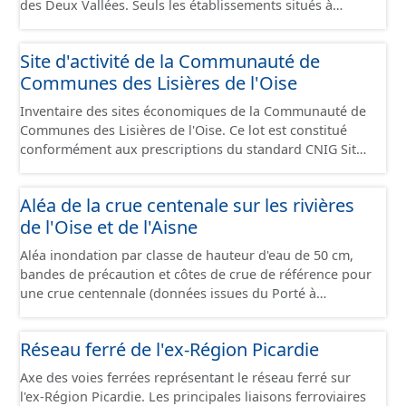
des Deux Vallées. Seuls les établissements situés à
l'intérieur d'un site économique sont téléchargeables au
format GeoPackage et GeoJson et structurés
Site d'activité de la Communauté de
conformément aux prescriptions du standard CNIG Sites
Communes des Lisières de l'Oise
Économiques. Ce lot ne contient pas la référence aux
terrains à vocation économique à ce jour. Il est filtré au-
Inventaire des sites économiques de la Communauté de
delà des prescriptions du CNIG se limitant aux SCI.
Communes des Lisières de l'Oise. Ce lot est constitué
conformément aux prescriptions du standard CNIG Sites
Economiques et fourni au format GeoPackage et
GeoJson.
Aléa de la crue centenale sur les rivières
de l'Oise et de l'Aisne
Aléa inondation par classe de hauteur d'eau de 50 cm,
bandes de précaution et côtes de crue de référence pour
une crue centennale (données issues du Porté à
Connaissance 2025) découpés sur le territoire des
communes du Grand Compiégnois.
Réseau ferré de l'ex-Région Picardie
Axe des voies ferrées représentant le réseau ferré sur
l'ex-Région Picardie. Les principales liaisons ferroviaires