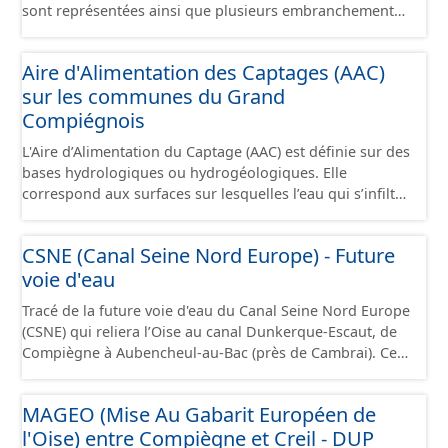
sont représentées ainsi que plusieurs embranchements
particuliers permettant de desservir notamment de
grandes zones d'activité. Certaines voies représentées
Aire d'Alimentation des Captages (AAC)
sont désaffectées mais sont toujours physiquement
sur les communes du Grand
présentes sur le terrain.
Compiégnois
L'Aire d’Alimentation du Captage (AAC) est définie sur des
bases hydrologiques ou hydrogéologiques. Elle
correspond aux surfaces sur lesquelles l’eau qui s’infiltre
ou ruisselle participe à l’alimentation de la ressource en
eau dans laquelle se fait le prélèvement. Ainsi, l’AAC
CSNE (Canal Seine Nord Europe) - Future
correspond : - pour un ouvrage de prélèvement destiné
voie d'eau
à l'eau potable en eau superficielle : au sous-bassin
versant situé en amont de la ou des prises d’eau
Tracé de la future voie d'eau du Canal Seine Nord Europe
éventuellement complété par la surface concernée par
(CSNE) qui reliera l’Oise au canal Dunkerque-Escaut, de
l'apport d'eau souterraine externe à ce bassin versant
Compiègne à Aubencheul-au-Bac (près de Cambrai). Ce
(ex: nappe de socle ou nappe d'accompagnement des
canal à grand gabarit européen permettra d'accueillir
cours d'eau), - pour un ouvrage de prélèvement destiné
des bateaux d’une longueur allant jusque 185 mètres et
à l'eau potable en eau souterraine : au bassin
MAGEO (Mise Au Gabarit Européen de
jusque 11,40 mètres de large, pouvant contenir 4 400
d’alimentation du ou des points d'eau (lieu des points de
l'Oise) entre Compiègne et Creil - DUP
tonnes de marchandises, soit l'équivalent de 220
la surface du sol qui contribuent à l’alimentation du