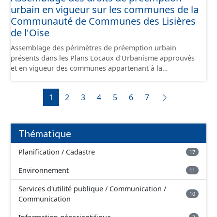
urbain en vigueur sur les communes de la
camions. Il reliera l’Oise au canal Dunkerque-Escaut, de
Compiègne à Aubencheul-au-Bac (près de Cambrai).
Communauté de Communes des Lisières
de l'Oise
Assemblage des périmètres de préemption urbain
présents dans les Plans Locaux d'Urbanisme approuvés
et en vigueur des communes appartenant à la
Communauté de Communes de la Plaines d'Estrées.
Cette donnée a été numérisé conformément aux
1
2
3
4
5
6
7
prescriptions nationales du CNIG. Malgré l'attention
portée à la création de ces données, il est rappelé que
seuls les documents papiers font foi et sont opposables
d'un point de vue juridique.
Thématique
Planification / Cadastre
17
Environnement
11
Services d'utilité publique / Communication /
10
Communication