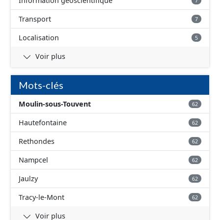
Information géoscientifique
7
Transport
7
Localisation
5
Voir plus
Mots-clés
Moulin-sous-Touvent
62
Hautefontaine
62
Rethondes
62
Nampcel
62
Jaulzy
62
Tracy-le-Mont
62
Voir plus