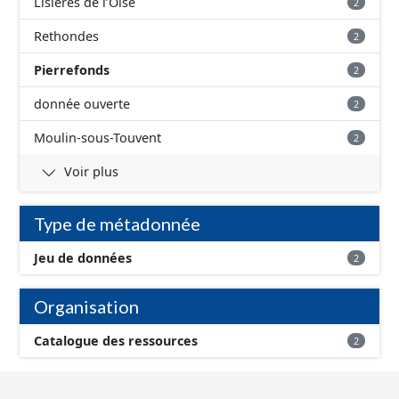
Lisières de l’Oise
2
Rethondes
2
Pierrefonds
2
donnée ouverte
2
Moulin-sous-Touvent
2
Voir plus
Type de métadonnée
Jeu de données
2
Organisation
Catalogue des ressources
2