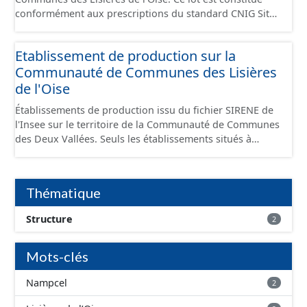
conformément aux prescriptions du standard CNIG Sites
Economiques et fourni au format GeoPackage et
GeoJson.
Etablissement de production sur la
Communauté de Communes des Lisières
de l'Oise
Établissements de production issu du fichier SIRENE de
l'Insee sur le territoire de la Communauté de Communes
des Deux Vallées. Seuls les établissements situés à
l'intérieur d'un site économique sont téléchargeables au
format GeoPackage et GeoJson et structurés
conformément aux prescriptions du standard CNIG Sites
Thématique
Économiques. Ce lot ne contient pas la référence aux
terrains à vocation économique à ce jour. Il est filtré au-
Structure
2
delà des prescriptions du CNIG se limitant aux SCI.
Mots-clés
Nampcel
2