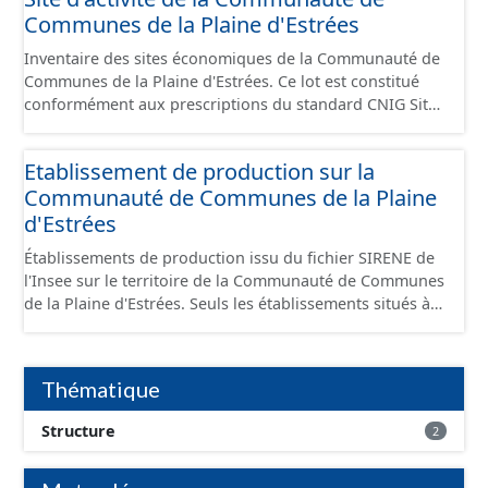
Communes de la Plaine d'Estrées
Inventaire des sites économiques de la Communauté de
Communes de la Plaine d'Estrées. Ce lot est constitué
conformément aux prescriptions du standard CNIG Sites
Économiques et fourni au format GeoPackage et
GeoJson.
Etablissement de production sur la
Communauté de Communes de la Plaine
d'Estrées
Établissements de production issu du fichier SIRENE de
l'Insee sur le territoire de la Communauté de Communes
de la Plaine d'Estrées. Seuls les établissements situés à
l'intérieur d'un site économique sont téléchargeables au
format GeoPackage et GeoJson et structurés
conformément aux prescriptions du standard CNIG Sites
Thématique
Économiques. Ce lot ne contient pas la référence aux
terrains à vocation économique à ce jour. Il est filtré au-
Structure
2
delà des prescriptions du CNIG se limitant aux SCI.