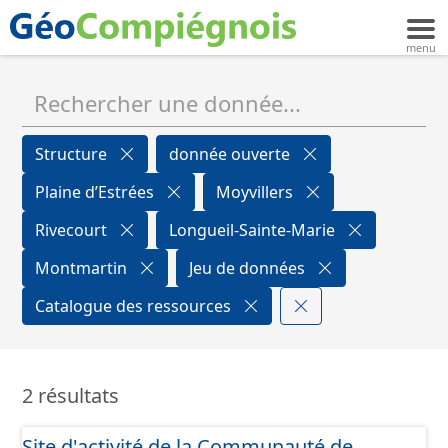
Structure
donnée ouverte
Plaine d’Estrées
Moyvillers
Rivecourt
Longueil-Sainte-Marie
Montmartin
Jeu de données
Catalogue des ressources
2 résultats
Site d'activité de la Communauté de