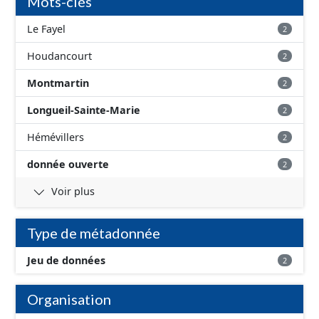
Mots-clés
Le Fayel
2
Houdancourt
2
Montmartin
2
Longueil-Sainte-Marie
2
Hémévillers
2
donnée ouverte
2
Voir plus
Type de métadonnée
Jeu de données
2
Organisation