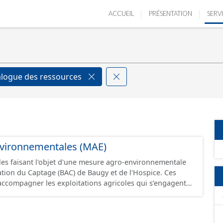
ACCUEIL
PRÉSENTATION
SERV
alogue des ressources
vironnementales (MAE)
lles faisant l'objet d'une mesure agro-environnementale
tion du Captage (BAC) de Baugy et de l'Hospice. Ces
ccompagner les exploitations agricoles qui s’engagent
 de pratiques combinant performance économique et
entale ou dans le maintien de telles pratiques
 Elles sont mobilisées pour répondre