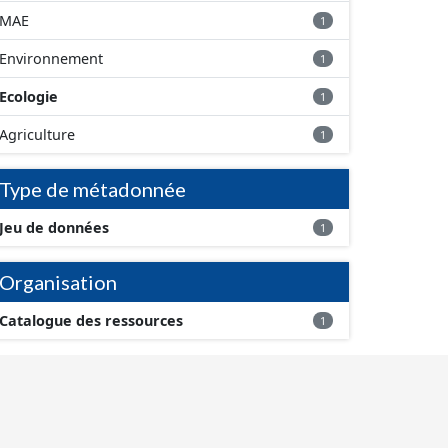
MAE
1
Environnement
1
Ecologie
1
Agriculture
1
Type de métadonnée
Jeu de données
1
Organisation
Catalogue des ressources
1