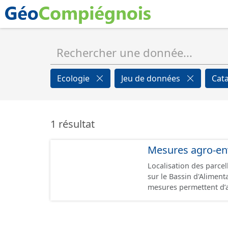
Ecologie
Jeu de données
Cat
1 résultat
Mesures agro-en
Localisation des parce
sur le Bassin d'Alimenta
mesures permettent d’a
dans le développement
performance environnem
lorsqu’elles sont menacées de disparition.