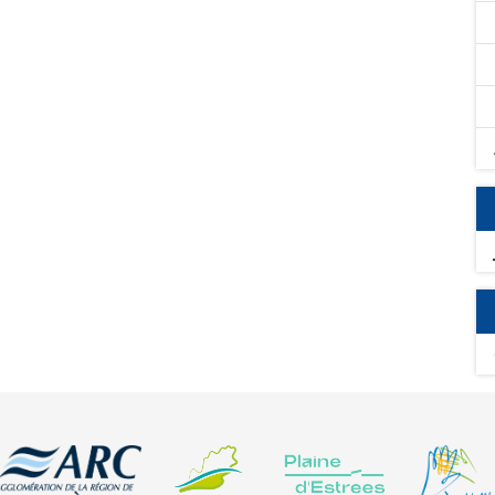
ntaux rencontrés sur les territoires tels que la
té de l'eau, de la biodiversité, des sols ou de la lutte
esures ont été recensés :
s Cultures, couvert spécifique, couvert en herbe et
atalogue d'attributs pour l'ensemble des mesures et leurs