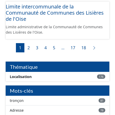
spécifiques reliant 2 tronçons (escalier, voie piétonne
un changement de code Fantoir ; - un changement du
Limite intercommunale de la
spécifique...).
mode de circulation (automobile ou modes doux) ; - un
Communauté de Communes des Lisières
changement de circulation (nombre de voies, ...) ; - un
de l'Oise
changement de domanialité ou de gestionnaire ; - un
changement de commune ; - une intersection avec un
Limite administrative de la Communauté de Communes
autre tronçon situé au même niveau. L'ensemble des
des Lisières de l'Oise.
modes sont représentés (route, chemin, piste cyclables,
...) ainsi que les modes doux spécifiques reliant 2
1
2
3
4
5
...
17
18
tronçons (escalier, voie piétonne spécifique...).
Thématique
Localisation
176
Mots-clés
tronçon
81
Adresse
78