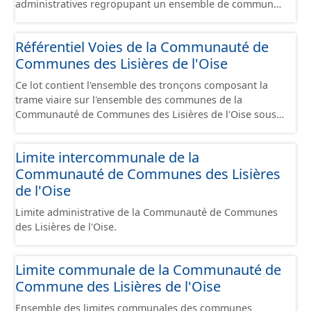
administratives regropupant un ensemble de communes
et ils diffèrent des périmètres des bassins versants de ce
même SAGEs. Les compétences des syndicats sont
Référentiel Voies de la Communauté de
diverses : - SAGE, - GEMA (Gestion des Milieux
Communes des Lisières de l'Oise
Aquatiques) - Ruissellement. Le ou les périmètres du
syndicat de la Brêche n'est pas inclus dans ce jeu de
Ce lot contient l'ensemble des tronçons composant la
données.
trame viaire sur l'ensemble des communes de la
Communauté de Communes des Lisières de l'Oise sous
la forme de lignes. Un tronçon est un élément constitutif
de la trame viaire. Un tronçon peut-être nommé ou non
Limite intercommunale de la
par un libellé de voie. Un tronçon appartient à une ou
Communauté de Communes des Lisières
deux communes. Un tronçon représente, le plus
souvent, le centre de la chaussée. Les tronçons de voies
de l'Oise
sont topologiques : les extrémités d’un tronçon
Limite administrative de la Communauté de Communes
correspondent à des intersections ou des jonctions, sauf
des Lisières de l'Oise.
dans le cas d'un chevauchement (cf paragraphe suivant).
Les tronçons gèrent les cas de chevauchement grâce à
l'attribut « Franchissement ». Dans le cas d'un pont
Limite communale de la Communauté de
(franchissement d’un tronçon routier ou ferré) : les
Commune des Lisières de l'Oise
tronçons se croisent sans se couper. Un tronçon
commence à une intersection ou une jonction et se
Ensemble des limites communales des communes