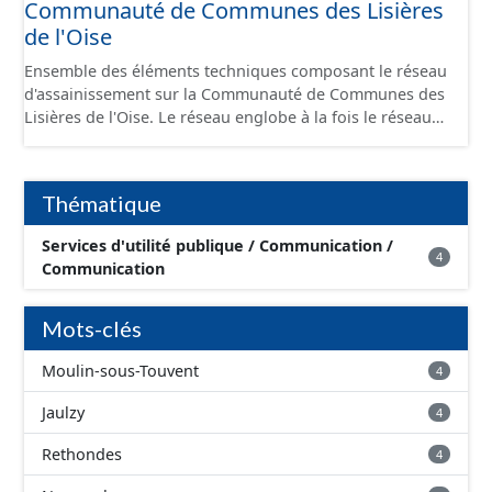
Communauté de Communes des Lisières
de l'Oise
Ensemble des éléments techniques composant le réseau
d'assainissement sur la Communauté de Communes des
Lisières de l'Oise. Le réseau englobe à la fois le réseau
séparatif (eau usée, eau pluviale) et le réseau unitaire. Il
comprend les canalisations, branchements et ouvrages
fonctionnels (regard, station, poste de refoulement,
Thématique
vanne, décharge, dessableur, clapet ...).
Services d'utilité publique / Communication /
4
Communication
Mots-clés
Moulin-sous-Touvent
4
Jaulzy
4
Rethondes
4