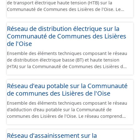
de transport électrique haute tension (HTB) sur la
Communauté de Communes des Lisières de l'Oise. Le
réseau comprend les câbles enterrés / aériens, les
ouvrages fonctionnels du réseau (poste source...) ainsi
Réseau de distribution électrique sur la
que les pylones de support.
Communauté de Communes des Lisières
de l'Oise
Ensemble des éléments techniques composant le réseau
de distribution électrique basse (BT) et haute tension
(HTA) sur la Communauté de Communes des Lisières de
l'Oise. Le réseau comprend les câbles enterrés / aériens,
les ouvrages fonctionnels du réseau (poste de
Réseau d'eau potable sur la Communauté
distribution, poste source...) ainsi que les pylones de
de communes des Lisières de l'Oise
support.
Ensemble des éléments techniques composant le réseau
d'adduction d'eau potable sur la Communauté de
communes des Lisières de l'Oise. Le réseau comprend
les canalisations, branchements et ouvrages
fonctionnels du réseau (vanne, réservoir, regard,
Réseau d'assainissement sur la
opercule, plaque pleine, té, réduction, ventouse ...).