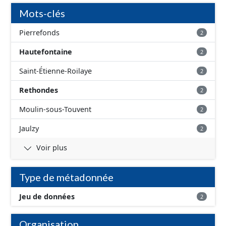
correspond aux périmètres administratifs des AAC et
Mots-clés
aux périmètres des sous-secteurs des aires de Baugy et
des Hospices.
Pierrefonds
2
Hautefontaine
2
Saint-Étienne-Roilaye
2
Rethondes
2
Moulin-sous-Touvent
2
Jaulzy
2
Voir plus
Type de métadonnée
Jeu de données
2
Organisation