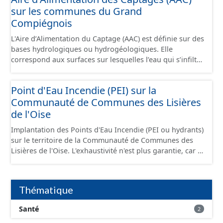
sur les communes du Grand
Compiégnois
L'Aire d’Alimentation du Captage (AAC) est définie sur des
bases hydrologiques ou hydrogéologiques. Elle
correspond aux surfaces sur lesquelles l’eau qui s’infiltre
ou ruisselle participe à l’alimentation de la ressource en
eau dans laquelle se fait le prélèvement. Ainsi, l’AAC
Point d'Eau Incendie (PEI) sur la
correspond : - pour un ouvrage de prélèvement destiné
Communauté de Communes des Lisières
à l'eau potable en eau superficielle : au sous-bassin
versant situé en amont de la ou des prises d’eau
de l'Oise
éventuellement complété par la surface concernée par
Implantation des Points d'Eau Incendie (PEI ou hydrants)
l'apport d'eau souterraine externe à ce bassin versant
sur le territoire de la Communauté de Communes des
(ex: nappe de socle ou nappe d'accompagnement des
Lisières de l'Oise. L'exhaustivité n'est plus garantie, car il
cours d'eau), - pour un ouvrage de prélèvement destiné
s'agit d'informations gérées et détenues par le SDIS 60,
à l'eau potable en eau souterraine : au bassin
dont les données ne sont plus communiquées depuis
d’alimentation du ou des points d'eau (lieu des points de
2020.
la surface du sol qui contribuent à l’alimentation du
Thématique
captage). Les notions d’« aire d’alimentation » et de «
bassin d’alimentation » de captages (AAC, BAC) sont ici
Santé
2
considérées comme synonymes. Ce jeu de données