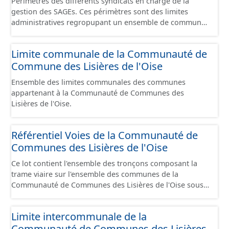
Périmètres des différents syndicats en charge de la
gestion des SAGEs. Ces périmètres sont des limites
administratives regropupant un ensemble de communes
et ils diffèrent des périmètres des bassins versants de ce
même SAGEs. Les compétences des syndicats sont
Limite communale de la Communauté de
diverses : - SAGE, - GEMA (Gestion des Milieux
Commune des Lisières de l'Oise
Aquatiques) - Ruissellement. Le ou les périmètres du
syndicat de la Brêche n'est pas inclus dans ce jeu de
Ensemble des limites communales des communes
données.
appartenant à la Communauté de Communes des
Lisières de l'Oise.
Référentiel Voies de la Communauté de
Communes des Lisières de l'Oise
Ce lot contient l'ensemble des tronçons composant la
trame viaire sur l'ensemble des communes de la
Communauté de Communes des Lisières de l'Oise sous
la forme de lignes. Un tronçon est un élément constitutif
de la trame viaire. Un tronçon peut-être nommé ou non
Limite intercommunale de la
par un libellé de voie. Un tronçon appartient à une ou
Communauté de Communes des Lisières
deux communes. Un tronçon représente, le plus