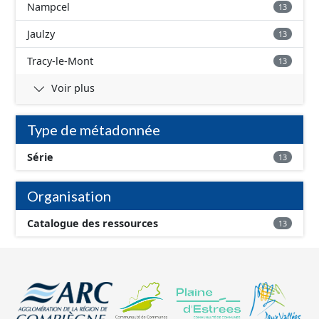
Nampcel
13
Jaulzy
13
Tracy-le-Mont
13
Voir plus
Type de métadonnée
Série
13
Organisation
Catalogue des ressources
13