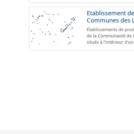
Etablissement d
Communes des Lis
Établissements de produ
de la Communauté de Communes de
situés à l'intérieur d'
GeoPackage et GeoJson
standard CNIG Sites Éc
terrains à vocation écon
du CNIG se limitant aux