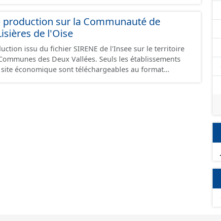
e production sur la Communauté de
ières de l'Oise
ction issu du fichier SIRENE de l'Insee sur le territoire
s Deux Vallées. Seuls les établissements
un site économique sont téléchargeables au format
 et structurés conformément aux prescriptions du
onomiques. Ce lot ne contient pas la référence aux
omique à ce jour. Il est filtré au-delà des prescriptions
 SCI.