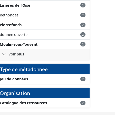
Lisières de l’Oise
2
Rethondes
2
Pierrefonds
2
donnée ouverte
2
Moulin-sous-Touvent
2
Voir plus
Type de métadonnée
Jeu de données
2
Organisation
Catalogue des ressources
2