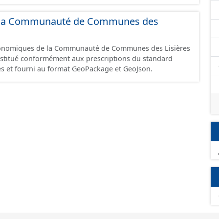
 et structurés conformément aux prescriptions du
onomiques. Ce lot ne contient pas la référence aux
 de la Communauté de Communes des
omique à ce jour. Il est filtré au-delà des prescriptions
 SCI.
économiques de la Communauté de Communes des Lisières
constitué conformément aux prescriptions du standard
s et fourni au format GeoPackage et GeoJson.