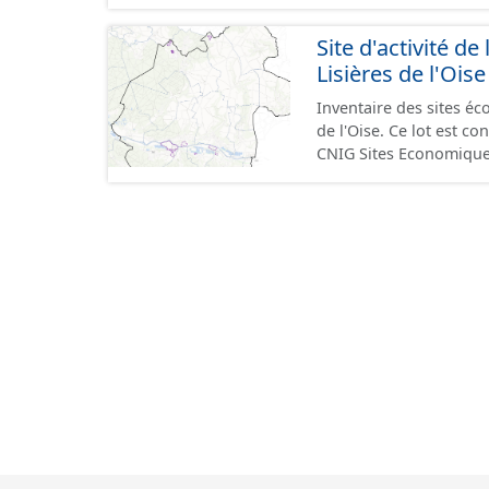
GeoPackage et GeoJson
standard CNIG Sites Éc
Site d'activité
terrains à vocation écon
Lisières de l'Oise
du CNIG se limitant aux
Inventaire des sites 
de l'Oise. Ce lot est 
CNIG Sites Economique