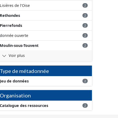
Lisières de l’Oise
2
Rethondes
2
Pierrefonds
2
donnée ouverte
2
Moulin-sous-Touvent
2
Voir plus
Type de métadonnée
Jeu de données
2
Organisation
Catalogue des ressources
2