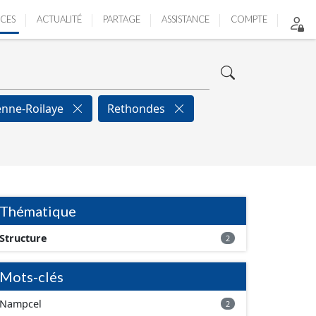
ICES
ACTUALITÉ
PARTAGE
ASSISTANCE
COMPTE
ienne-Roilaye
Rethondes
Thématique
Structure
2
Mots-clés
Nampcel
2