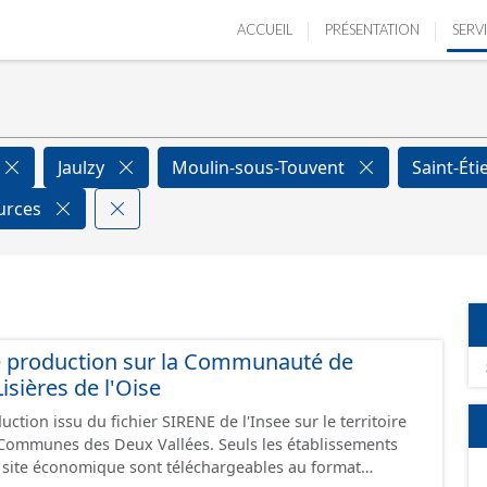
ACCUEIL
PRÉSENTATION
SERV
Jaulzy
Moulin-sous-Touvent
Saint-Ét
ources
e production sur la Communauté de
ières de l'Oise
ction issu du fichier SIRENE de l'Insee sur le territoire
s Deux Vallées. Seuls les établissements
un site économique sont téléchargeables au format