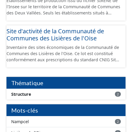
Établissements de production issu du fichier SIRENE de
l'Insee sur le territoire de la Communauté de Communes
des Deux Vallées. Seuls les établissements situés à
l'intérieur d'un site économique sont téléchargeables au
format GeoPackage et GeoJson et structurés
Site d'activité de la Communauté de
conformément aux prescriptions du standard CNIG Sites
Communes des Lisières de l'Oise
Économiques. Ce lot ne contient pas la référence aux
terrains à vocation économique à ce jour. Il est filtré au-
Inventaire des sites économiques de la Communauté de
delà des prescriptions du CNIG se limitant aux SCI.
Communes des Lisières de l'Oise. Ce lot est constitué
conformément aux prescriptions du standard CNIG Sites
Economiques et fourni au format GeoPackage et
GeoJson.
Thématique
Structure
2
Mots-clés
Nampcel
2