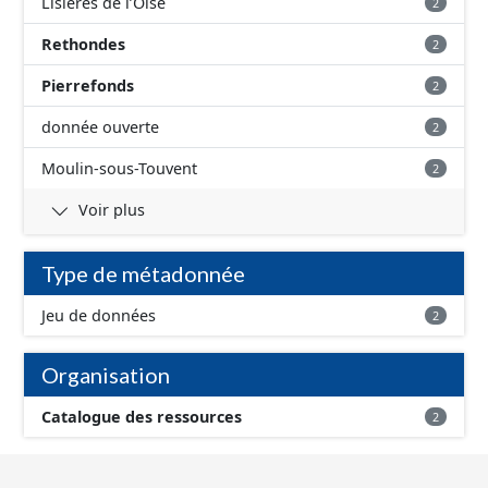
Lisières de l’Oise
2
Rethondes
2
Pierrefonds
2
donnée ouverte
2
Moulin-sous-Touvent
2
Voir plus
Type de métadonnée
Jeu de données
2
Organisation
Catalogue des ressources
2