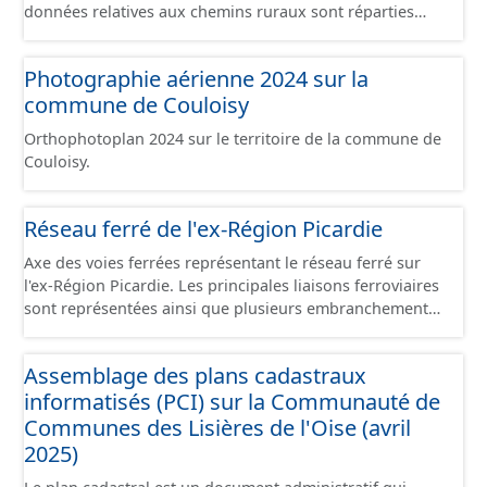
données relatives aux chemins ruraux sont réparties
dans plusieurs jeux de données : - Chemins : le point
d’origine du chemin. - Tronçons : les informations
Photographie aérienne 2024 sur la
générales du chemin (longueur, largeur, etc.). - Secteurs :
commune de Couloisy
les informations générales du chemin et données
relevées sur le terrain. - Éléments : les éléments naturels
Orthophotoplan 2024 sur le territoire de la commune de
relevés sur les chemins (bois, talus, bande enherbée,
Couloisy.
etc.). - Observations : les observations relevées sur les
chemins concernant la fauche, l'élagage, le balisage, etc.
- Plantations : proposition de plantation de haies (haie
Réseau ferré de l'ex-Région Picardie
basse, haie mixte, etc.).
Axe des voies ferrées représentant le réseau ferré sur
l'ex-Région Picardie. Les principales liaisons ferroviaires
sont représentées ainsi que plusieurs embranchements
particuliers permettant de desservir notamment de
grandes zones d'activité. Certaines voies représentées
Assemblage des plans cadastraux
sont désaffectées mais sont toujours physiquement
informatisés (PCI) sur la Communauté de
présentes sur le terrain.
Communes des Lisières de l'Oise (avril
2025)