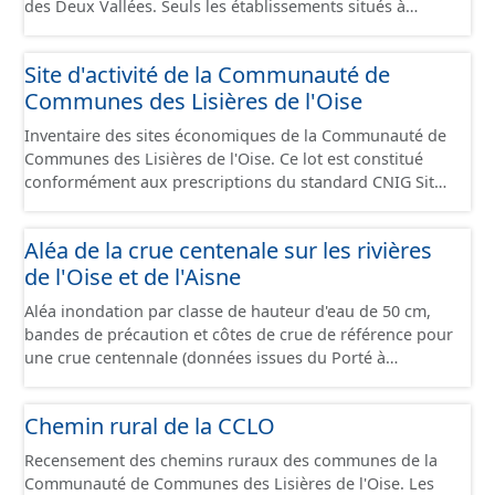
des Deux Vallées. Seuls les établissements situés à
l'intérieur d'un site économique sont téléchargeables au
format GeoPackage et GeoJson et structurés
Site d'activité de la Communauté de
conformément aux prescriptions du standard CNIG Sites
Communes des Lisières de l'Oise
Économiques. Ce lot ne contient pas la référence aux
terrains à vocation économique à ce jour. Il est filtré au-
Inventaire des sites économiques de la Communauté de
delà des prescriptions du CNIG se limitant aux SCI.
Communes des Lisières de l'Oise. Ce lot est constitué
conformément aux prescriptions du standard CNIG Sites
Economiques et fourni au format GeoPackage et
GeoJson.
Aléa de la crue centenale sur les rivières
de l'Oise et de l'Aisne
Aléa inondation par classe de hauteur d'eau de 50 cm,
bandes de précaution et côtes de crue de référence pour
une crue centennale (données issues du Porté à
Connaissance 2025) découpés sur le territoire des
communes du Grand Compiégnois.
Chemin rural de la CCLO
Recensement des chemins ruraux des communes de la
Communauté de Communes des Lisières de l'Oise. Les