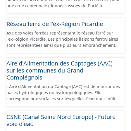
une crue centennale (données issues du Porté à
Connaissance 2025) découpés sur le territoire des
communes du Grand Compiégnois.
Réseau ferré de l'ex-Région Picardie
Axe des voies ferrées représentant le réseau ferré sur
l'ex-Région Picardie. Les principales liaisons ferroviaires
sont représentées ainsi que plusieurs embranchements
particuliers permettant de desservir notamment de
grandes zones d'activité. Certaines voies représentées
Aire d'Alimentation des Captages (AAC)
sont désaffectées mais sont toujours physiquement
sur les communes du Grand
présentes sur le terrain.
Compiégnois
L'Aire d’Alimentation du Captage (AAC) est définie sur des
bases hydrologiques ou hydrogéologiques. Elle
correspond aux surfaces sur lesquelles l’eau qui s’infiltre
ou ruisselle participe à l’alimentation de la ressource en
eau dans laquelle se fait le prélèvement. Ainsi, l’AAC
CSNE (Canal Seine Nord Europe) - Future
correspond : - pour un ouvrage de prélèvement destiné
voie d'eau
à l'eau potable en eau superficielle : au sous-bassin
versant situé en amont de la ou des prises d’eau