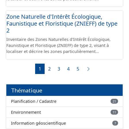
intéressantes sur le plan écologique, faunistique et/ou
floristique. Les zones de type 1 concernent des zones,
Zone Naturelle d'Intérêt Écologique,
souvent de petite taille, de grand intérêt biologique ou
Faunistique et Floristique (ZNIEFF) de type
écologique, abritant des espèces animales ou végétales
patrimoniales clairement identifiées.
2
Inventaire des Zones Naturelles d'Intérêt Écologique,
Faunistique et Floristique (ZNIEFF) de type 2, visant à
localiser et décrire les zones particulièrement
intéressantes sur le plan écologique, faunistique et/ou
floristique. Les zones de type 2 concernent des
1
2
3
4
5
ensembles naturels homogènes dont la richesse
écologique est remarquable. Elles sont souvent de taille
importante et peuvent intégrer 1 ou plusieurs zones
ZNIEFF de type 1.
Thématique
Planification / Cadastre
21
Environnement
11
Information géoscientifique
7