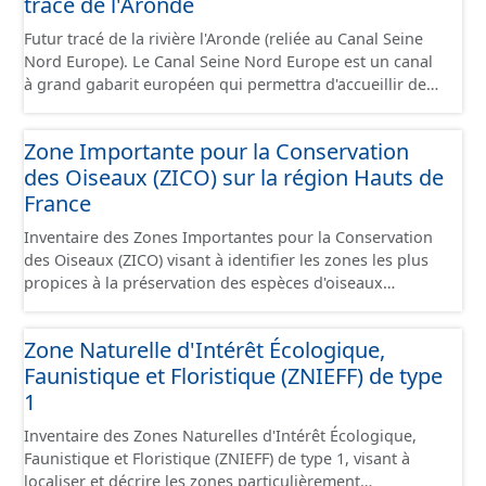
tracé de l'Aronde
tonnes de marchandises, soit l'équivalent de 220
camions. Cette ressource est disponible uniquement sur
Futur tracé de la rivière l'Aronde (reliée au Canal Seine
la partie du sud CSNE.
Nord Europe). Le Canal Seine Nord Europe est un canal
à grand gabarit européen qui permettra d'accueillir des
bateaux d’une longueur allant jusque 185 mètres et
jusque 11,40 mètres de large, pouvant contenir 4 400
Zone Importante pour la Conservation
tonnes de marchandises, soit l'équivalent de 220
des Oiseaux (ZICO) sur la région Hauts de
camions. Il reliera l’Oise au canal Dunkerque-Escaut, de
Compiègne à Aubencheul-au-Bac (près de Cambrai).
France
Inventaire des Zones Importantes pour la Conservation
des Oiseaux (ZICO) visant à identifier les zones les plus
propices à la préservation des espèces d'oiseaux
sauvages. Les ZICO présentant les enjeux les plus
significatifs en matière de conservation des oiseaux ont
Zone Naturelle d'Intérêt Écologique,
généralement été classées, en tout ou en partie, en sites
Faunistique et Floristique (ZNIEFF) de type
Natura 2000 sous la forme de Zones de Protection
Spéciales.
1
Inventaire des Zones Naturelles d'Intérêt Écologique,
Faunistique et Floristique (ZNIEFF) de type 1, visant à
localiser et décrire les zones particulièrement