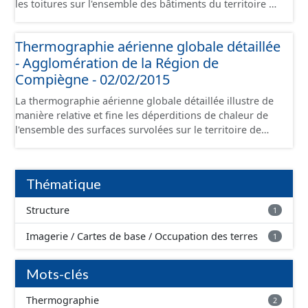
les toitures sur l'ensemble des bâtiments du territoire de
l'Agglomération de la Région de Compiègne. Cet
orthothermoplan est une mosaïque sur 256 niveaux
Thermographie aérienne globale détaillée
filtrée sur le bâti. L'acquisition des données a été
- Agglomération de la Région de
réalisée pendant la nuit du 02/02/2015.
Compiègne - 02/02/2015
La thermographie aérienne globale détaillée illustre de
manière relative et fine les déperditions de chaleur de
l'ensemble des surfaces survolées sur le territoire de
l'Agglomération de la Région de Compiègne. Cet
orthothermoplan est une mosaïque sur 256 niveaux.
L'acquisition des données a été réalisée pendant la nuit
Thématique
du 02/02/2015.
Structure
1
Imagerie / Cartes de base / Occupation des terres
1
Mots-clés
Thermographie
2