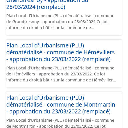
d'aménagement et les données géographiques. Malgré
28/03/2024 (remplacé)
l'attention portée à la création de ces données, il est
Plan Local d'Urbanisme (PLU) dématérialisé - commune
rappelé que seuls les documents papier font foi et sont
de Grandfresnoy - approbation du 28/03/2024 Ce lot
opposables d'un point de vue juridique.
informe du droit à bâtir sur la commune de
Grandfresnoy. Ce PLUi/PLU/POS/CC est numérisé
conformément aux prescriptions nationales du CNIG et
Plan Local d'Urbanisme (PLU)
contient les pièces administratives, le rapport de
dématérialisé - commune de Hémévillers
présentation, le PADD, le règlement (à l'exception des
plans de zonages), les annexes, les orientations
- approbation du 23/03/2022 (remplacé)
d'aménagement et les données géographiques. Malgré
Plan Local d'Urbanisme (PLU) dématérialisé - commune
l'attention portée à la création de ces données, il est
de Hémévillers - approbation du 23/03/2022. Ce lot
rappelé que seuls les documents papier font foi et sont
informe du droit à bâtir sur la commune de Hémévillers.
opposables d'un point de vue juridique.
Ce PLUi/PLU/POS/CC est numérisé conformément aux
prescriptions nationales du CNIG et contient les pièces
Plan Local d'Urbanisme (PLU)
administratives, le rapport de présentation, le PADD, le
dématérialisé - commune de Montmartin
règlement (à l'exception des plans de zonages), les
annexes, les orientations d'aménagement et les données
- approbation du 23/03/2022 (remplacé)
géographiques. Malgré l'attention portée à la création
Plan Local d'Urbanisme (PLU) dématérialisé - commune
de ces données, il est rappelé que seuls les documents
de Montmartin - approbation du 23/03/2022. Ce lot
papier font foi et sont opposables d'un point de vue