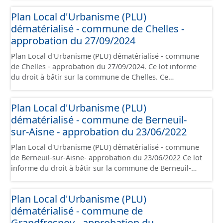
conformément aux prescriptions nationales du CNIG et
Plan Local d'Urbanisme (PLU)
contient les pièces administratives, le rapport de
dématérialisé - commune de Chelles -
présentation, le PADD, le règlement (à l'exception des
plans de zonages), les annexes, les orientations
approbation du 27/09/2024
d'aménagement et les données géographiques. Malgré
Plan Local d'Urbanisme (PLU) dématérialisé - commune
l'attention portée à la création de ces données, il est
de Chelles - approbation du 27/09/2024. Ce lot informe
rappelé que seuls les documents papier font foi et sont
du droit à bâtir sur la commune de Chelles. Ce
opposables d'un point de vue juridique.
PLUi/PLU/POS/CC est numérisé conformément aux
prescriptions nationales du CNIG et contient les pièces
Plan Local d'Urbanisme (PLU)
administratives, le rapport de présentation, le PADD, le
dématérialisé - commune de Berneuil-
règlement (à l'exception des plans de zonages), les
annexes, les orientations d'aménagement et les données
sur-Aisne - approbation du 23/06/2022
géographiques. Malgré l'attention portée à la création
Plan Local d'Urbanisme (PLU) dématérialisé - commune
de ces données, il est rappelé que seuls les documents
de Berneuil-sur-Aisne- approbation du 23/06/2022 Ce lot
papier font foi et sont opposables d'un point de vue
informe du droit à bâtir sur la commune de Berneuil-
juridique.
sur-Aisne. Ce PLUi/PLU/POS/CC est numérisé
conformément aux prescriptions nationales du CNIG et
Plan Local d'Urbanisme (PLU)
contient les pièces administratives, le rapport de
dématérialisé - commune de
présentation, le PADD, le règlement (à l'exception des
plans de zonages), les annexes, les orientations
Grandfresnoy - approbation du