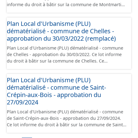
informe du droit à bâtir sur la commune de Montmartin.
juridique.
Ce PLUi/PLU/POS/CC est numérisé conformément aux
prescriptions nationales du CNIG et contient les pièces
Plan Local d'Urbanisme (PLU)
administratives, le rapport de présentation, le PADD, le
dématérialisé - commune de Chelles -
règlement (à l'exception des plans de zonages), les
annexes, les orientations d'aménagement et les données
approbation du 30/03/2022 (remplacé)
géographiques. Malgré l'attention portée à la création
Plan Local d'Urbanisme (PLU) dématérialisé - commune
de ces données, il est rappelé que seuls les documents
de Chelles - approbation du 30/03/2022. Ce lot informe
papier font foi et sont opposables d'un point de vue
du droit à bâtir sur la commune de Chelles. Ce
juridique.
PLUi/PLU/POS/CC est numérisé conformément aux
prescriptions nationales du CNIG et contient les pièces
Plan Local d'Urbanisme (PLU)
administratives, le rapport de présentation, le PADD, le
dématérialisé - commune de Saint-
règlement (à l'exception des plans de zonages), les
annexes, les orientations d'aménagement et les données
Crépin-aux-Bois - approbation du
géographiques. Malgré l'attention portée à la création
27/09/2024
de ces données, il est rappelé que seuls les documents
Plan Local d'Urbanisme (PLU) dématérialisé - commune
papier font foi et sont opposables d'un point de vue
de Saint-Crépin-aux-Bois - approbation du 27/09/2024.
juridique.
Ce lot informe du droit à bâtir sur la commune de Saint-
Crépin-aux-Bois. Ce PLUi/PLU/POS/CC est numérisé
conformément aux prescriptions nationales du CNIG et