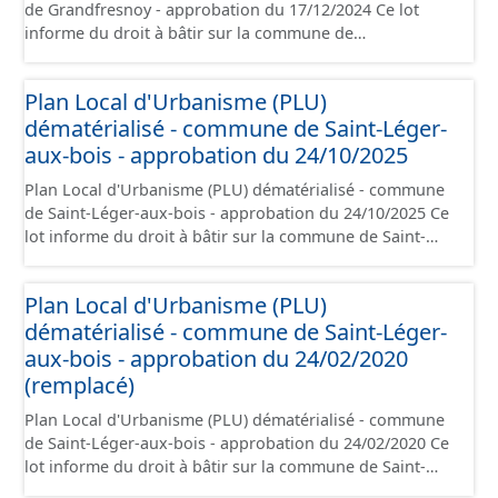
de Grandfresnoy - approbation du 17/12/2024 Ce lot
informe du droit à bâtir sur la commune de
Grandfresnoy. Ce PLUi/PLU/POS/CC est numérisé
conformément aux prescriptions nationales du CNIG et
Plan Local d'Urbanisme (PLU)
contient les pièces administratives, le rapport de
dématérialisé - commune de Saint-Léger-
présentation, le PADD, le règlement (à l'exception des
plans de zonages), les annexes, les orientations
aux-bois - approbation du 24/10/2025
d'aménagement et les données géographiques. Malgré
Plan Local d'Urbanisme (PLU) dématérialisé - commune
l'attention portée à la création de ces données, il est
de Saint-Léger-aux-bois - approbation du 24/10/2025 Ce
rappelé que seuls les documents papier font foi et sont
lot informe du droit à bâtir sur la commune de Saint-
opposables d'un point de vue juridique.
Léger-aux-bois. Ce PLUi/PLU/POS/CC est numérisé
conformément aux prescriptions nationales du CNIG et
Plan Local d'Urbanisme (PLU)
contient les pièces administratives, le rapport de
dématérialisé - commune de Saint-Léger-
présentation, le PADD, le règlement (à l'exception des
plans de zonages), les annexes, les orientations
aux-bois - approbation du 24/02/2020
d'aménagement et les données géographiques. Malgré
(remplacé)
l'attention portée à la création de ces données, il est
Plan Local d'Urbanisme (PLU) dématérialisé - commune
rappelé que seuls les documents papier font foi et sont
de Saint-Léger-aux-bois - approbation du 24/02/2020 Ce
opposables d'un point de vue juridique.
lot informe du droit à bâtir sur la commune de Saint-
Léger-aux-bois. Ce PLUi/PLU/POS/CC est numérisé