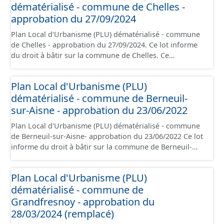
dématérialisé - commune de Chelles -
règlement, les annexes, les orientations d'aménagement
et les données géographiques. Malgré l'attention portée
approbation du 27/09/2024
à la création de ces données, il est rappelé que seuls les
Plan Local d'Urbanisme (PLU) dématérialisé - commune
documents papier font foi et sont opposables d'un point
de Chelles - approbation du 27/09/2024. Ce lot informe
de vue juridique.
du droit à bâtir sur la commune de Chelles. Ce
PLUi/PLU/POS/CC est numérisé conformément aux
prescriptions nationales du CNIG et contient les pièces
Plan Local d'Urbanisme (PLU)
administratives, le rapport de présentation, le PADD, le
dématérialisé - commune de Berneuil-
règlement (à l'exception des plans de zonages), les
annexes, les orientations d'aménagement et les données
sur-Aisne - approbation du 23/06/2022
géographiques. Malgré l'attention portée à la création
Plan Local d'Urbanisme (PLU) dématérialisé - commune
de ces données, il est rappelé que seuls les documents
de Berneuil-sur-Aisne- approbation du 23/06/2022 Ce lot
papier font foi et sont opposables d'un point de vue
informe du droit à bâtir sur la commune de Berneuil-
juridique.
sur-Aisne. Ce PLUi/PLU/POS/CC est numérisé
conformément aux prescriptions nationales du CNIG et
Plan Local d'Urbanisme (PLU)
contient les pièces administratives, le rapport de
dématérialisé - commune de
présentation, le PADD, le règlement (à l'exception des
plans de zonages), les annexes, les orientations
Grandfresnoy - approbation du
d'aménagement et les données géographiques. Malgré
28/03/2024 (remplacé)
l'attention portée à la création de ces données, il est