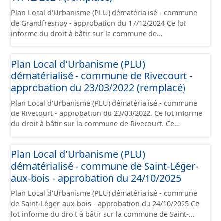
Plan Local d'Urbanisme (PLU) dématérialisé - commune
de Grandfresnoy - approbation du 17/12/2024 Ce lot
informe du droit à bâtir sur la commune de
Grandfresnoy. Ce PLUi/PLU/POS/CC est numérisé
conformément aux prescriptions nationales du CNIG et
Plan Local d'Urbanisme (PLU)
contient les pièces administratives, le rapport de
dématérialisé - commune de Rivecourt -
présentation, le PADD, le règlement (à l'exception des
plans de zonages), les annexes, les orientations
approbation du 23/03/2022 (remplacé)
d'aménagement et les données géographiques. Malgré
Plan Local d'Urbanisme (PLU) dématérialisé - commune
l'attention portée à la création de ces données, il est
de Rivecourt - approbation du 23/03/2022. Ce lot informe
rappelé que seuls les documents papier font foi et sont
du droit à bâtir sur la commune de Rivecourt. Ce
opposables d'un point de vue juridique.
PLUi/PLU/POS/CC est numérisé conformément aux
prescriptions nationales du CNIG et contient les pièces
Plan Local d'Urbanisme (PLU)
administratives, le rapport de présentation, le PADD, le
dématérialisé - commune de Saint-Léger-
règlement (à l'exception des plans de zonages), les
annexes, les orientations d'aménagement et les données
aux-bois - approbation du 24/10/2025
géographiques. Malgré l'attention portée à la création
Plan Local d'Urbanisme (PLU) dématérialisé - commune
de ces données, il est rappelé que seuls les documents
de Saint-Léger-aux-bois - approbation du 24/10/2025 Ce
papier font foi et sont opposables d'un point de vue
lot informe du droit à bâtir sur la commune de Saint-
juridique.