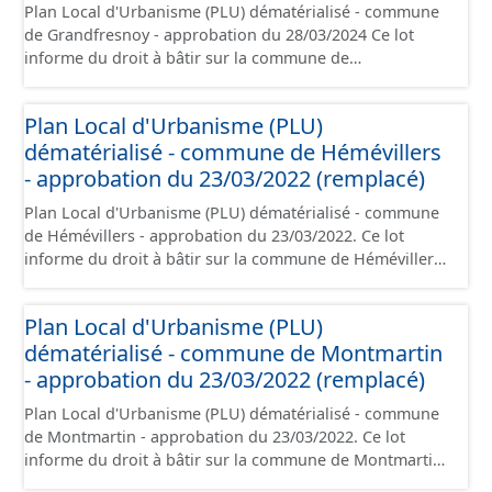
Plan Local d'Urbanisme (PLU) dématérialisé - commune
rappelé que seuls les documents papier font foi et sont
de Grandfresnoy - approbation du 28/03/2024 Ce lot
opposables d'un point de vue juridique.
informe du droit à bâtir sur la commune de
Grandfresnoy. Ce PLUi/PLU/POS/CC est numérisé
conformément aux prescriptions nationales du CNIG et
Plan Local d'Urbanisme (PLU)
contient les pièces administratives, le rapport de
dématérialisé - commune de Hémévillers
présentation, le PADD, le règlement (à l'exception des
plans de zonages), les annexes, les orientations
- approbation du 23/03/2022 (remplacé)
d'aménagement et les données géographiques. Malgré
Plan Local d'Urbanisme (PLU) dématérialisé - commune
l'attention portée à la création de ces données, il est
de Hémévillers - approbation du 23/03/2022. Ce lot
rappelé que seuls les documents papier font foi et sont
informe du droit à bâtir sur la commune de Hémévillers.
opposables d'un point de vue juridique.
Ce PLUi/PLU/POS/CC est numérisé conformément aux
prescriptions nationales du CNIG et contient les pièces
Plan Local d'Urbanisme (PLU)
administratives, le rapport de présentation, le PADD, le
dématérialisé - commune de Montmartin
règlement (à l'exception des plans de zonages), les
annexes, les orientations d'aménagement et les données
- approbation du 23/03/2022 (remplacé)
géographiques. Malgré l'attention portée à la création
Plan Local d'Urbanisme (PLU) dématérialisé - commune
de ces données, il est rappelé que seuls les documents
de Montmartin - approbation du 23/03/2022. Ce lot
papier font foi et sont opposables d'un point de vue
informe du droit à bâtir sur la commune de Montmartin.
juridique.
Ce PLUi/PLU/POS/CC est numérisé conformément aux