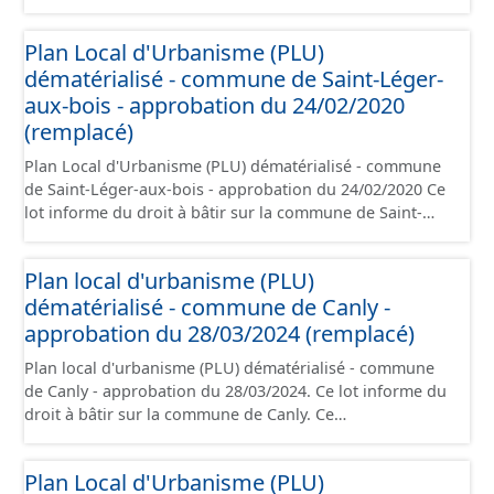
Léger-aux-bois. Ce PLUi/PLU/POS/CC est numérisé
conformément aux prescriptions nationales du CNIG et
Plan Local d'Urbanisme (PLU)
contient les pièces administratives, le rapport de
dématérialisé - commune de Saint-Léger-
présentation, le PADD, le règlement (à l'exception des
plans de zonages), les annexes, les orientations
aux-bois - approbation du 24/02/2020
d'aménagement et les données géographiques. Malgré
(remplacé)
l'attention portée à la création de ces données, il est
Plan Local d'Urbanisme (PLU) dématérialisé - commune
rappelé que seuls les documents papier font foi et sont
de Saint-Léger-aux-bois - approbation du 24/02/2020 Ce
opposables d'un point de vue juridique.
lot informe du droit à bâtir sur la commune de Saint-
Léger-aux-bois. Ce PLUi/PLU/POS/CC est numérisé
conformément aux prescriptions nationales du CNIG et
Plan local d'urbanisme (PLU)
contient les pièces administratives, le rapport de
dématérialisé - commune de Canly -
présentation, le PADD, le règlement (à l'exception des
plans de zonages), les annexes, les orientations
approbation du 28/03/2024 (remplacé)
d'aménagement et les données géographiques. Malgré
Plan local d'urbanisme (PLU) dématérialisé - commune
l'attention portée à la création de ces données, il est
de Canly - approbation du 28/03/2024. Ce lot informe du
rappelé que seuls les documents papier font foi et sont
droit à bâtir sur la commune de Canly. Ce
opposables d'un point de vue juridique.
PLUi/PLU/POS/CC est numérisé conformément aux
prescriptions nationales du CNIG et contient les pièces
Plan Local d'Urbanisme (PLU)
administratives, le rapport de présentation, le PADD, le