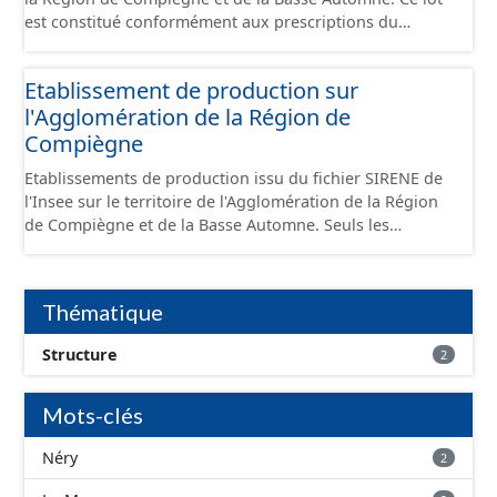
est constitué conformément aux prescriptions du
standard CNIG Sites Économiques et fourni au format
GeoPackage et GeoJson.
Etablissement de production sur
l'Agglomération de la Région de
Compiègne
Etablissements de production issu du fichier SIRENE de
l'Insee sur le territoire de l'Agglomération de la Région
de Compiègne et de la Basse Automne. Seuls les
établissements situés à l'intérieur d'un site économique
sont téléchargeables au format GeoPackage et GeoJson
et structurés conformément aux prescriptions du
Thématique
standard CNIG Sites Economiques. Ce lot ne contient pas
la référence aux terrains à vocation économique à ce
Structure
2
jour. Il est filtré au-delà des prescriptions du CNIG se
limitant aux SCI.
Mots-clés
Néry
2