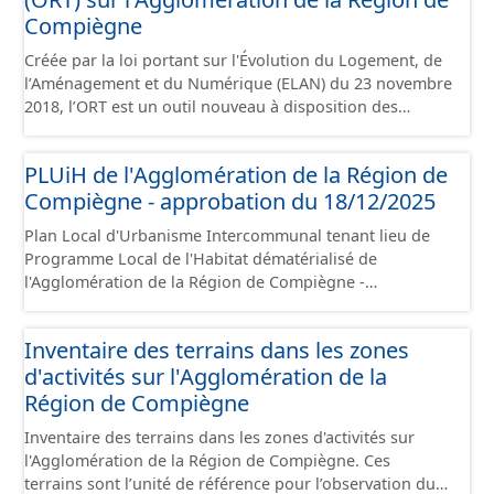
Compiègne
Créée par la loi portant sur l'Évolution du Logement, de
l’Aménagement et du Numérique (ELAN) du 23 novembre
2018, l’ORT est un outil nouveau à disposition des
collectivités locales pour porter et mettre en œuvre un
projet de territoire dans les domaines urbain,
PLUiH de l'Agglomération de la Région de
économique et social, pour lutter prioritairement contre
Compiègne - approbation du 18/12/2025
la dévitalisation des centres-villes. L’ORT vise une
requalification d’ensemble d’un centre-ville dont elle
Plan Local d'Urbanisme Intercommunal tenant lieu de
facilite la rénovation du parc de logements, de locaux
Programme Local de l'Habitat dématérialisé de
commerciaux et artisanaux, et plus globalement le tissu
l'Agglomération de la Région de Compiègne -
urbain, pour créer un cadre de vie attractif propice au
approbation du 18/12/2025. Ce lot informe du droit à
développement à long terme du territoire. Ce jeu de
bâtir sur les communes de l'Agglomération de la Région
données contient le périmètre sur l'Agglomération de la
Inventaire des terrains dans les zones
de Compiègne et de la Basse Automne. Ce PLUiH est
Région de Compiègne, situé sur les communes de
d'activités sur l'Agglomération de la
numérisé conformément aux prescriptions nationales
Compiègne, de Margny-lès-Compiègne et de Venette.
du CNIG et contient les pièces administratives, le rapport
Région de Compiègne
de présentation, le PADD, les règlements écrits et
Inventaire des terrains dans les zones d'activités sur
graphiques, les annexes, les OAP et les données
l'Agglomération de la Région de Compiègne. Ces
géographiques. Malgré l'attention portée à la création
terrains sont l’unité de référence pour l’observation du
de ces données, il est rappelé que seuls les documents