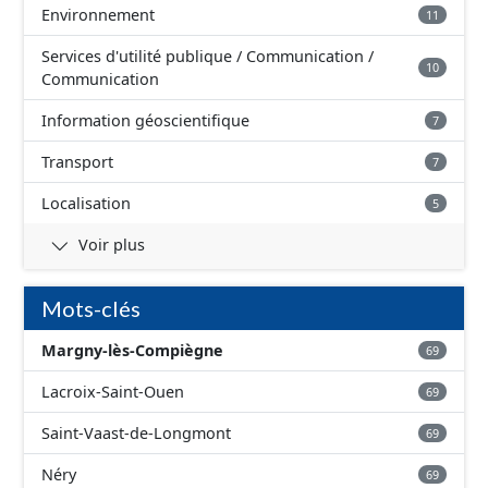
Environnement
11
Services d'utilité publique / Communication /
10
Communication
Information géoscientifique
7
Transport
7
Localisation
5
Voir plus
Mots-clés
Margny-lès-Compiègne
69
Lacroix-Saint-Ouen
69
Saint-Vaast-de-Longmont
69
Néry
69