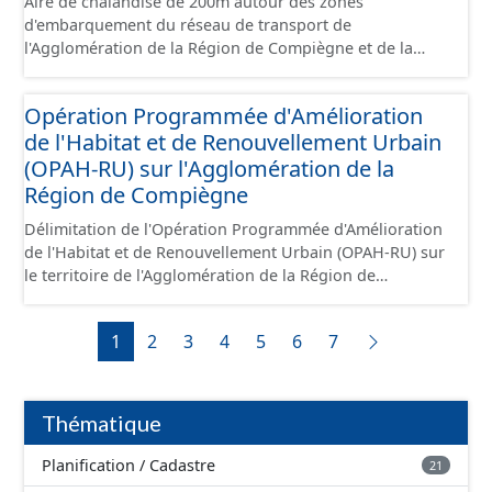
Aire de chalandise de 200m autour des zones
d'embarquement du réseau de transport de
l'Agglomération de la Région de Compiègne et de la
Basse Automne.
Opération Programmée d'Amélioration
de l'Habitat et de Renouvellement Urbain
(OPAH-RU) sur l'Agglomération de la
Région de Compiègne
Délimitation de l'Opération Programmée d'Amélioration
de l'Habitat et de Renouvellement Urbain (OPAH-RU) sur
le territoire de l'Agglomération de la Région de
Compiègne et de la Basse Automne, localisée sur les
communes de Compiègne et de Margny-lès-Compiègne.
1
2
3
4
5
6
7
Cette OPAH est opérationnelle jusqu'en juillet 2026 et
elle ne sera pas renouvelée au-delà de cette date.
Thématique
Planification / Cadastre
21