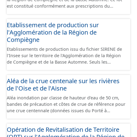
est constitué conformément aux prescriptions du
standard CNIG Sites Économiques et fourni au format
GeoPackage et GeoJson.
Etablissement de production sur
l'Agglomération de la Région de
Compiègne
Etablissements de production issu du fichier SIRENE de
l'Insee sur le territoire de l'Agglomération de la Région
de Compiègne et de la Basse Automne. Seuls les
établissements situés à l'intérieur d'un site économique
sont téléchargeables au format GeoPackage et GeoJson
Aléa de la crue centenale sur les rivières
et structurés conformément aux prescriptions du
de l'Oise et de l'Aisne
standard CNIG Sites Economiques. Ce lot ne contient pas
la référence aux terrains à vocation économique à ce
Aléa inondation par classe de hauteur d'eau de 50 cm,
jour. Il est filtré au-delà des prescriptions du CNIG se
bandes de précaution et côtes de crue de référence pour
limitant aux SCI.
une crue centennale (données issues du Porté à
Connaissance 2025) découpés sur le territoire des
communes du Grand Compiégnois.
Opération de Revitalisation de Territoire
(ORT) sur l'Agglomération de la Région de