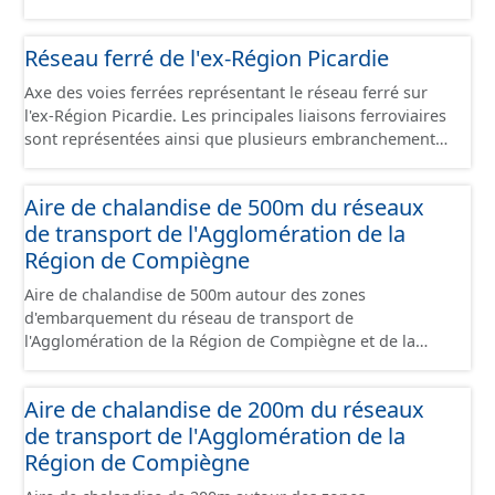
foncier économique. Il est constitué d'un ensemble de
papiers font foi et sont opposables d'un point de vue
portions de terrain incluses dans un site économique et
juridique.
Réseau ferré de l'ex-Région Picardie
faisant l’objet d’un regroupement suivant leur état
d’occupation, leur stade de commercialisation, leur
Axe des voies ferrées représentant le réseau ferré sur
stade d’aménagement et la nature de leur maîtrise
l'ex-Région Picardie. Les principales liaisons ferroviaires
foncière. Il s'appuie globalement sur la limite de parcelle
sont représentées ainsi que plusieurs embranchements
cadastrale mais peut également la subdiviser s'il
particuliers permettant de desservir notamment de
provient d'un plan d'aménagement par lots qui précède
grandes zones d'activité. Certaines voies représentées
un remembrement cadastral. Ces terrains sont
Aire de chalandise de 500m du réseaux
sont désaffectées mais sont toujours physiquement
principalement à usage d'activités économiques mais ce
de transport de l'Agglomération de la
présentes sur le terrain.
jeu de données contient également les terrains avec
Région de Compiègne
d'autres usages situés dans ces sites (équipement,
divers, ...). Ce lot est constitué conformément aux
Aire de chalandise de 500m autour des zones
prescriptions du standard CNIG Sites Economiques.
d'embarquement du réseau de transport de
l'Agglomération de la Région de Compiègne et de la
Basse Automne.
Aire de chalandise de 200m du réseaux
de transport de l'Agglomération de la
Région de Compiègne