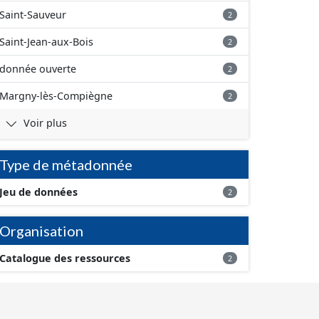
Saint-Sauveur
2
Saint-Jean-aux-Bois
2
donnée ouverte
2
Margny-lès-Compiègne
2
Voir plus
Type de métadonnée
Jeu de données
2
Organisation
Catalogue des ressources
2