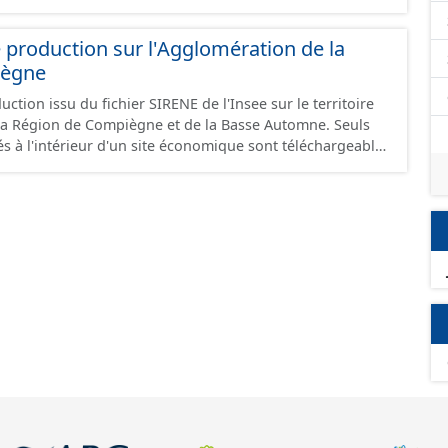
 production sur l'Agglomération de la
iègne
ction issu du fichier SIRENE de l'Insee sur le territoire
a Région de Compiègne et de la Basse Automne. Seuls
és à l'intérieur d'un site économique sont téléchargeables
et GeoJson et structurés conformément aux
ard CNIG Sites Economiques. Ce lot ne contient pas la
à vocation économique à ce jour. Il est filtré au-delà des
e limitant aux SCI.