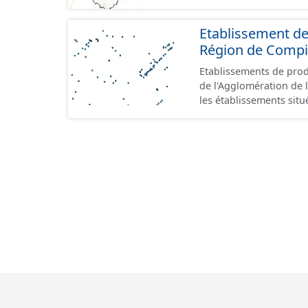
Etablissement de
Région de Comp
Etablissements de produ
de l'Agglomération de l
les établissements situ
au format GeoPackage 
prescriptions du stand
référence aux terrains 
prescriptions du CNIG s