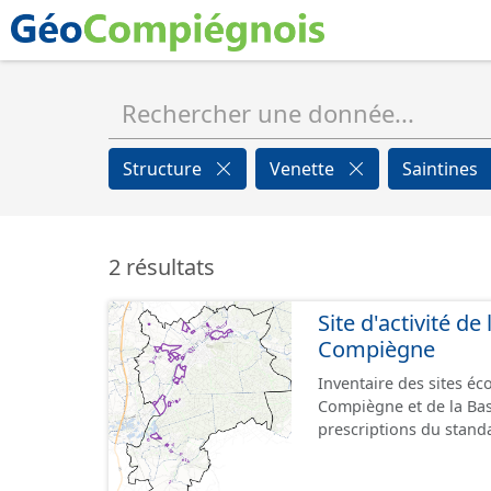
Structure
Venette
Saintines
2 résultats
Site d'activité d
Compiègne
Inventaire des sites é
Compiègne et de la Ba
prescriptions du stand
GeoPackage et GeoJson