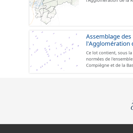
l'Agglomération de la
sont représentés (route
spécifiques reliant 2 tr
Assemblage des 
l'Agglomération
Ce lot contient, sous l
normées de l'ensemble
Compiègne et de la Basse Automne. Une adresse a
voie. Une adresse appa
sur le territoire de la 
particularités locales p
la mesure du possible, 
correspondante et deva
information est connue)
la parcelle correspond
voisines ou sur le bâti
délivrance postale. Malgré l'attention portée à la création de ces données, une
adresse est soumise à 