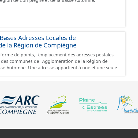
 Région de Compiègne et de la Basse Automne.
, chemin, piste cyclables, ...) ainsi que les modes doux
onçons (escalier, voie piétonne spécifique...).
Bases Adresses Locales de
 de la Région de Compiègne
a forme de points, l'emplacement des adresses postales
 des communes de l'Agglomération de la Région de
ppartient à une et une seule
rtient à une et une seule commune. Une adresse se situe
commune de la voie à laquelle elle appartient. Certaines
euvent néanmoins exister. Une adresse est unique. Dans
une adresse se situe dans la parcelle cadastrale
nt l’entrée du bâtiment concerné (quand cette
. A défaut de connaître l’entrée, l’adresse est placée sur
ante et positionnée en cohérence avec les adresses
ment. Certaines positions peuvent être localisées à la
une déclaration de la commune. Il se peut que des