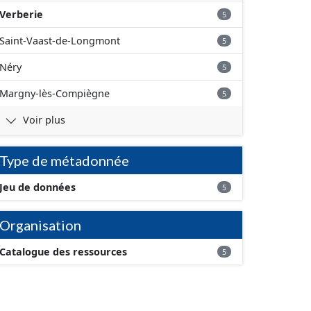
Verberie
5
Saint-Vaast-de-Longmont
5
Néry
5
Margny-lès-Compiègne
5
Voir plus
Type de métadonnée
Jeu de données
5
Organisation
Catalogue des ressources
5