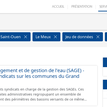
ACCUEIL
PRÉSENTATION
SERV
x-Saint-Ouen
Le Meux
Jeu de données
ment et de gestion de l'eau (SAGE) -
yndicats sur les communes du Grand
nts syndicats en charge de la gestion des SAGEs. Ces
mites administratives regropupant un ensemble de
ent des périmètres des bassins versants de ce même
cats sont diverses : - SAGE, - GEMA (Gestion