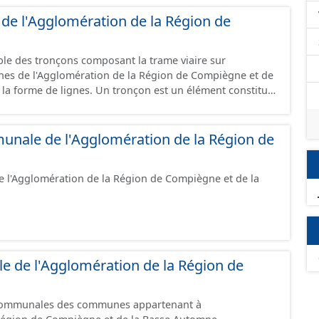
ou les périmètres du syndicat de la
 de l'Agglomération de la Région de
s dans ce jeu de données.
mble des tronçons composant la trame viaire sur
es de l'Agglomération de la Région de Compiègne et de
Un tronçon est un élément constitutif
 tronçon peut-être nommé ou non par un libellé de voie.
 à une ou deux communes. Un tronçon représente, le
onçons de voies sont topologiques
unale de l'Agglomération de la Région de
tronçon correspondent à des intersections ou des
cas d'un chevauchement (cf paragraphe suivant). Les
de l'Agglomération de la Région de Compiègne et de la
s de chevauchement grâce à l'attribut « Franchissement ».
franchissement d’un tronçon routier ou ferré) : les
 commence à une intersection
ermine à une autre intersection ou une autre jonction
onction délimite : - un
ation de la voie représentée ; - un changement de code
 de l'Agglomération de la Région de
ent du mode de circulation (automobile ou modes doux) ;
ulation (nombre de voies, ...) ; - un changement de
tionnaire ; - un changement de commune ; - une
 communales des communes appartenant à
nçon situé au même niveau. L'ensemble des modes