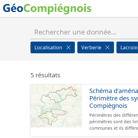
Localisation
Verberie
Lacroi
5 résultats
Schéma d'aménage
Périmètre des s
Compiègnois
Périmètres des différe
périmètres sont des li
communes et ils diffèr
SAGEs. Les compétences des syndi