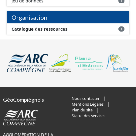
Jeu de données
1
Organisation
Catalogue des ressources
1
Nous contacter
GéoCompiégnois
Mentions Légales
Plan du site
Statut des services
AGGLOMÉRATION DE LA