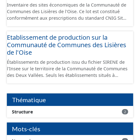
Inventaire des sites économiques de la Communauté de
Communes des Lisières de l'Oise. Ce lot est constitué
conformément aux prescriptions du standard CNIG Sites
Economiques et fourni au format GeoPackage et
GeoJson.
Etablissement de production sur la
Communauté de Communes des Lisières
de l'Oise
Établissements de production issu du fichier SIRENE de
l'Insee sur le territoire de la Communauté de Communes
des Deux Vallées. Seuls les établissements situés à
l'intérieur d'un site économique sont téléchargeables au
format GeoPackage et GeoJson et structurés
conformément aux prescriptions du standard CNIG Sites
Thématique
Économiques. Ce lot ne contient pas la référence aux
terrains à vocation économique à ce jour. Il est filtré au-
Structure
2
delà des prescriptions du CNIG se limitant aux SCI.
Mots-clés