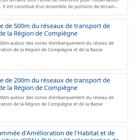
 Il est constitué d'un ensemble de portions de terrain
économique et faisant l’objet d’un regroupement suivant
 leur stade de commercialisation, leur stade
se de 500m du réseaux de transport de
ture de leur maîtrise foncière. Il s'appuie globalement
 de la Région de Compiègne
e cadastrale mais peut également la subdiviser s'il
aménagement par lots qui précède un remembrement
 500m autour des zones d'embarquement du réseau de
 sont principalement à usage d'activités économiques
ration de la Région de Compiègne et de la Basse
 contient également les terrains avec d'autres usages
, ...). Ce lot est constitué conformément
standard CNIG Sites Economiques.
se de 200m du réseaux de transport de
 de la Région de Compiègne
 200m autour des zones d'embarquement du réseau de
ration de la Région de Compiègne et de la Basse
mmée d'Amélioration de l'Habitat et de