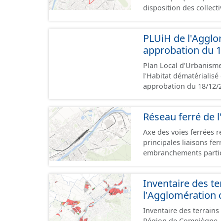
disposition des collect
territoire dans les dom
prioritairement contre la dévi
PLUiH de l'Agglo
requalification d’ensemb
approbation du 
parc de logements, de 
le tissu urbain, pour c
Plan Local d'Urbanism
long terme du territoire. Ce jeu de données contient le périmètr
l'Habitat dématérialis
l'Agglomération de la Région de Compiègne, situé
approbation du 18/12/2
Compiègne, de Margny-
l'Agglomération de la
est numérisé conformém
Réseau ferré de l
les pièces administrati
écrits et graphiques, 
Axe des voies ferrées r
Malgré l'attention port
principales liaisons fe
les documents papiers f
embranchements partic
zones d'activité. Certa
toujours physiquement 
Inventaire des te
l'Agglomération
Inventaire des terrains
Région de Compiègne. C