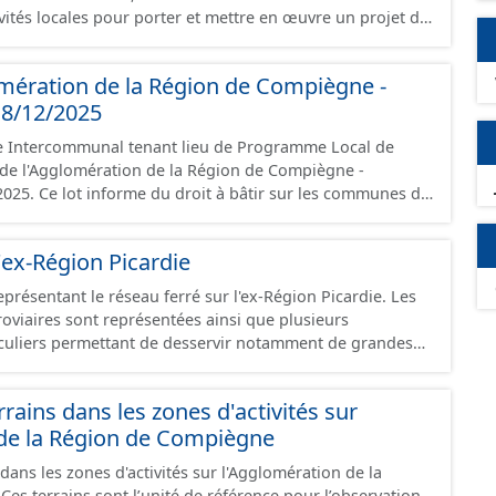
ivités locales pour porter et mettre en œuvre un projet de
aines urbain, économique et social, pour lutter
talisation des centres-villes. L’ORT vise une
mération de la Région de Compiègne -
le d’un centre-ville dont elle facilite la rénovation du
18/12/2025
locaux commerciaux et artisanaux, et plus globalement
réer un cadre de vie attractif propice au développement à
e Intercommunal tenant lieu de Programme Local de
e sur
é de l'Agglomération de la Région de Compiègne -
 sur les communes de
025. Ce lot informe du droit à bâtir sur les communes de
lès-Compiègne et de Venette.
 Région de Compiègne et de la Basse Automne. Ce PLUiH
ent aux prescriptions nationales du CNIG et contient
'ex-Région Picardie
ves, le rapport de présentation, le PADD, les règlements
les annexes, les OAP et les données géographiques.
eprésentant le réseau ferré sur l'ex-Région Picardie. Les
ée à la création de ces données, il est rappelé que seuls
rroviaires sont représentées ainsi que plusieurs
ont foi et sont opposables d'un point de vue juridique.
uliers permettant de desservir notamment de grandes
ines voies représentées sont désaffectées mais sont
présentes sur le terrain.
rrains dans les zones d'activités sur
 de la Région de Compiègne
 dans les zones d'activités sur l'Agglomération de la
es terrains sont l’unité de référence pour l’observation