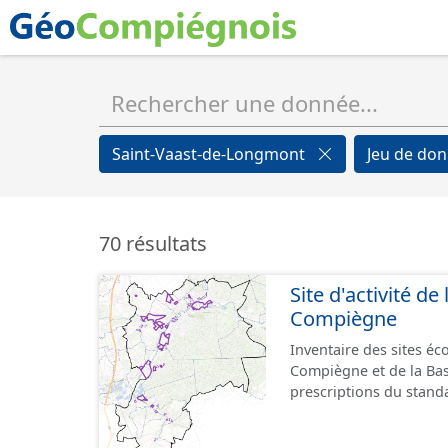
Saint-Vaast-de-Longmont
Jeu de do
70 résultats
Site d'activité d
Compiègne
Inventaire des sites é
Compiègne et de la Ba
prescriptions du stand
GeoPackage et GeoJson