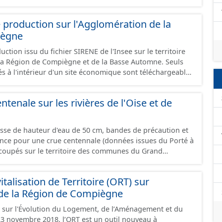
 production sur l'Agglomération de la
iègne
ction issu du fichier SIRENE de l'Insee sur le territoire
a Région de Compiègne et de la Basse Automne. Seuls
és à l'intérieur d'un site économique sont téléchargeables
et GeoJson et structurés conformément aux
ard CNIG Sites Economiques. Ce lot ne contient pas la
ntenale sur les rivières de l'Oise et de
à vocation économique à ce jour. Il est filtré au-delà des
e limitant aux SCI.
asse de hauteur d'eau de 50 cm, bandes de précaution et
ence pour une crue centennale (données issues du Porté à
coupés sur le territoire des communes du Grand
talisation de Territoire (ORT) sur
 de la Région de Compiègne
nt sur l'Évolution du Logement, de l’Aménagement et du
3 novembre 2018, l’ORT est un outil nouveau à