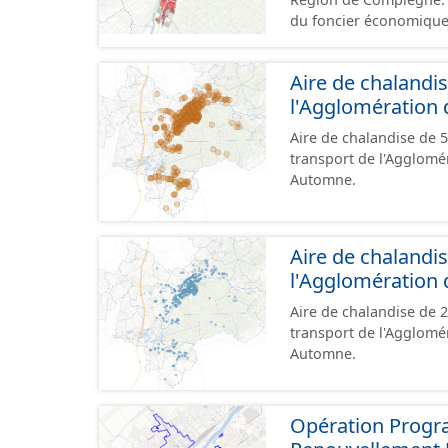
du foncier économique.
incluses dans un site 
leur état d’occupation,
Aire de chalandi
d’aménagement et la na
l'Agglomération
sur la limite de parcell
provient d'un plan d'
Aire de chalandise de
cadastral. Ces terrains
transport de l'Agglomé
mais ce jeu de données
Automne.
situés dans ces sites (équipement, divers
aux prescriptions du 
Aire de chalandi
l'Agglomération
Aire de chalandise de
transport de l'Agglomé
Automne.
Opération Progra