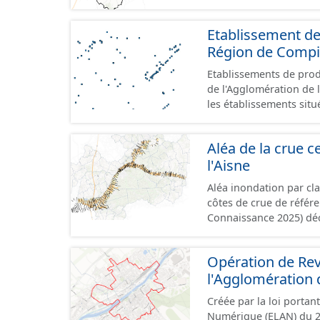
Etablissement de
Région de Comp
Etablissements de produ
de l'Agglomération de l
les établissements situ
au format GeoPackage 
prescriptions du stand
Aléa de la crue ce
référence aux terrains 
l'Aisne
prescriptions du CNIG s
Aléa inondation par cl
côtes de crue de référ
Connaissance 2025) dé
Compiégnois.
Opération de Revi
l'Agglomération
Créée par la loi porta
Numérique (ELAN) du 2