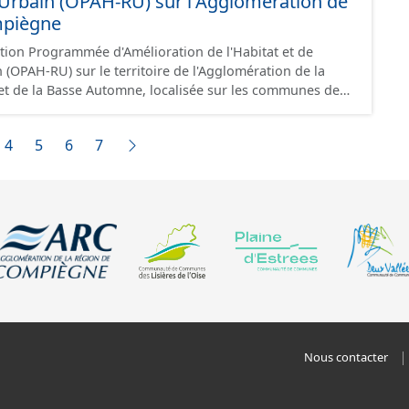
Urbain (OPAH-RU) sur l'Agglomération de
mpiègne
ation Programmée d'Amélioration de l'Habitat et de
(OPAH-RU) sur le territoire de l'Agglomération de la
t de la Basse Automne, localisée sur les communes de
. Cette OPAH est opérationnelle
 elle ne sera pas renouvelée au-delà de cette date.
4
5
6
7
Nous contacter