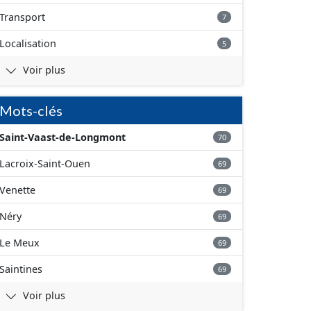
Transport
7
Localisation
5
Voir plus
Mots-clés
Saint-Vaast-de-Longmont
70
Lacroix-Saint-Ouen
69
Venette
69
Néry
69
Le Meux
69
Saintines
69
Voir plus