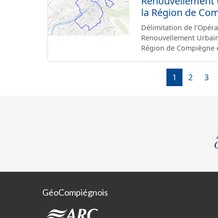
Renouvellement 
la Région de Co
Délimitation de l'Opér
Renouvellement Urbain 
Région de Compiègne e
Compiègne et de Margny-lès-Compiègne
jusqu'en juillet 2026 et
1
2
3
GéoCompiégnois