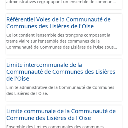
administratives regropupant un ensemble de communes
et ils diffèrent des périmètres des bassins versants de ce
même SAGEs. Les compétences des syndicats sont
Référentiel Voies de la Communauté de
diverses : - SAGE, - GEMA (Gestion des Milieux
Communes des Lisières de l'Oise
Aquatiques) - Ruissellement. Le ou les périmètres du
syndicat de la Brêche n'est pas inclus dans ce jeu de
Ce lot contient l'ensemble des tronçons composant la
données.
trame viaire sur l'ensemble des communes de la
Communauté de Communes des Lisières de l'Oise sous
la forme de lignes. Un tronçon est un élément constitutif
de la trame viaire. Un tronçon peut-être nommé ou non
Limite intercommunale de la
par un libellé de voie. Un tronçon appartient à une ou
Communauté de Communes des Lisières
deux communes. Un tronçon représente, le plus
souvent, le centre de la chaussée. Les tronçons de voies
de l'Oise
sont topologiques : les extrémités d’un tronçon
Limite administrative de la Communauté de Communes
correspondent à des intersections ou des jonctions, sauf
des Lisières de l'Oise.
dans le cas d'un chevauchement (cf paragraphe suivant).
Les tronçons gèrent les cas de chevauchement grâce à
l'attribut « Franchissement ». Dans le cas d'un pont
Limite communale de la Communauté de
(franchissement d’un tronçon routier ou ferré) : les
Commune des Lisières de l'Oise
tronçons se croisent sans se couper. Un tronçon
commence à une intersection ou une jonction et se
Ensemble des limites communales des communes