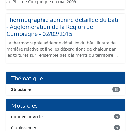
au PLU de Compiègne en mai 2009
Thermographie aérienne détaillée du bâti
- Agglomération de la Région de
Compiègne - 02/02/2015
La thermographie aérienne détaillée du bâti illustre de
manière relative et fine les déperditions de chaleur par
les toitures sur l'ensemble des bâtiments du territoire de
l'Agglomération de la Région de Compiègne. Cet
orthothermoplan est une mosaïque sur 256 niveaux
filtrée sur le bâti. L'acquisition des données a été
Thématique
réalisée pendant la nuit du 02/02/2015.
Structure
10
Mots-clés
donnée ouverte
9
établissement
4