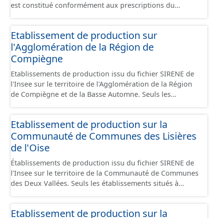
est constitué conformément aux prescriptions du
standard CNIG Sites Économiques et fourni au format
GeoPackage et GeoJson.
Etablissement de production sur
l'Agglomération de la Région de
Compiègne
Etablissements de production issu du fichier SIRENE de
l'Insee sur le territoire de l'Agglomération de la Région
de Compiègne et de la Basse Automne. Seuls les
établissements situés à l'intérieur d'un site économique
sont téléchargeables au format GeoPackage et GeoJson
Etablissement de production sur la
et structurés conformément aux prescriptions du
Communauté de Communes des Lisières
standard CNIG Sites Economiques. Ce lot ne contient pas
la référence aux terrains à vocation économique à ce
de l'Oise
jour. Il est filtré au-delà des prescriptions du CNIG se
Établissements de production issu du fichier SIRENE de
limitant aux SCI.
l'Insee sur le territoire de la Communauté de Communes
des Deux Vallées. Seuls les établissements situés à
l'intérieur d'un site économique sont téléchargeables au
format GeoPackage et GeoJson et structurés
Etablissement de production sur la
conformément aux prescriptions du standard CNIG Sites