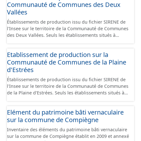
Communauté de Communes des Deux
Économiques. Ce lot ne contient pas la référence aux
terrains à vocation économique à ce jour. Il est filtré au-
Vallées
delà des prescriptions du CNIG se limitant aux SCI.
Établissements de production issu du fichier SIRENE de
l'Insee sur le territoire de la Communauté de Communes
des Deux Vallées. Seuls les établissements situés à
l'intérieur d'un site économique sont téléchargeables au
format GeoPackage et GeoJson et structurés
Etablissement de production sur la
conformément aux prescriptions du standard CNIG Sites
Communauté de Communes de la Plaine
Économiques. Ce lot ne contient pas la référence aux
terrains à vocation économique à ce jour. Il est filtré au-
d'Estrées
delà des prescriptions du CNIG se limitant aux SCI.
Établissements de production issu du fichier SIRENE de
l'Insee sur le territoire de la Communauté de Communes
de la Plaine d'Estrées. Seuls les établissements situés à
l'intérieur d'un site économique sont téléchargeables au
format GeoPackage et GeoJson et structurés
Elément du patrimoine bâti vernaculaire
conformément aux prescriptions du standard CNIG Sites
sur la commune de Compiègne
Économiques. Ce lot ne contient pas la référence aux
terrains à vocation économique à ce jour. Il est filtré au-
Inventaire des éléments du patrimoine bâti vernaculaire
delà des prescriptions du CNIG se limitant aux SCI.
sur la commune de Compiègne établit en 2009 et annexé