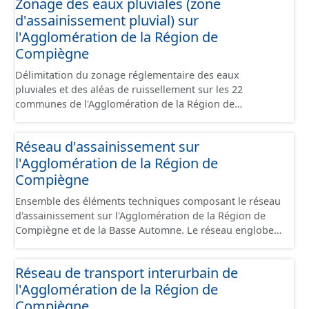
Zonage des eaux pluviales (zone
opercule, plaque pleine, té, réduction, ventouse ...).
d'assainissement pluvial) sur
l'Agglomération de la Région de
Compiègne
Délimitation du zonage réglementaire des eaux
pluviales et des aléas de ruissellement sur les 22
communes de l'Agglomération de la Région de
Compiègne et de la Base Automne. Il sʼagit de zones où
différentes mesures doivent être prises pour gérer le
Réseau d'assainissement sur
rejet des eaux pluviales.
l'Agglomération de la Région de
Compiègne
Ensemble des éléments techniques composant le réseau
d'assainissement sur l'Agglomération de la Région de
Compiègne et de la Basse Automne. Le réseau englobe à
la fois le réseau séparatif (eau usée, eau pluviale) et le
réseau unitaire. Il comprend les canalisations,
Réseau de transport interurbain de
branchements et ouvrages fonctionnels (regard, station,
l'Agglomération de la Région de
poste de refoulement, vanne, décharge, dessableur,
clapet ...).
Compiègne