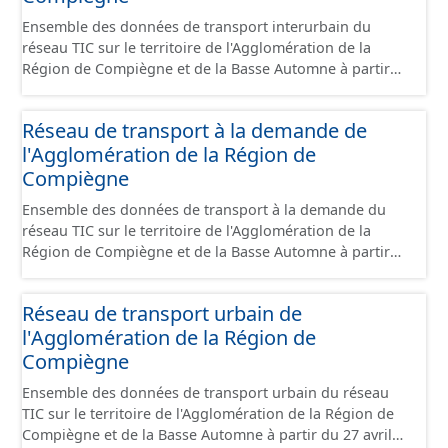
Ensemble des données de transport interurbain du
réseau TIC sur le territoire de l'Agglomération de la
Région de Compiègne et de la Basse Automne à partir
du 27 avril 2026. Cette collection de données comprend :
- le tracé des lignes. - le lieux d'arrêt logique. Il
Réseau de transport à la demande de
correspond à une spécialisation de la notion normalisée
l'Agglomération de la Région de
IFOPT de LIEU D'ARRÊT (STOP PLACE en anglais): lieu
comprenant un ou plusieurs emplacements où les
Compiègne
véhicules peuvent s’arrêter et où les voyageurs peuvent
Ensemble des données de transport à la demande du
monter à bord ou descendre des véhicules ou préparer
réseau TIC sur le territoire de l'Agglomération de la
leur déplacement. Ce type de lieu ne contiendra que des
Région de Compiègne et de la Basse Automne à partir
possibilités d’accès à des véhicules d’un même mode (le
du 27 avril 2026. Cette collection de données comprend :
mode desservi sera donc l’un de ses attributs). Il
- le tracé des lignes. Le tracé correspond à un tracé
correspond à ce qui est souvent appelé arrêt commercial
Réseau de transport urbain de
théorique de lignes. Le transport à la demande étant
(mais les vocabulaires varient...). Il peut contenir des
l'Agglomération de la Région de
spécifique, le parcours peut-être modifié selon les
ZONES D’EMBARQUEMENT. Dans ce cas, c’est un
demandes de dessertes aux différents arrêts. - le lieux
Compiègne
regroupement des ZONES D’EMBARQUEMENT dédiées à
d'arrêt logique. Il correspond à une spécialisation de la
un même mode. Si l’information n’est pas disponible, le
Ensemble des données de transport urbain du réseau
notion normalisée IFOPT de LIEU D'ARRÊT (STOP PLACE
LIEU D’ARRÊT Monomodal pourra ne pas référencer de
TIC sur le territoire de l'Agglomération de la Région de
en anglais): lieu comprenant un ou plusieurs
ZONE D’EMBARQUEMENT. Le LIEU D’ARRÊT Monomodal,
Compiègne et de la Basse Automne à partir du 27 avril
emplacements où les véhicules peuvent s’arrêter et où
en plus de la contrainte de mode, porte une contrainte