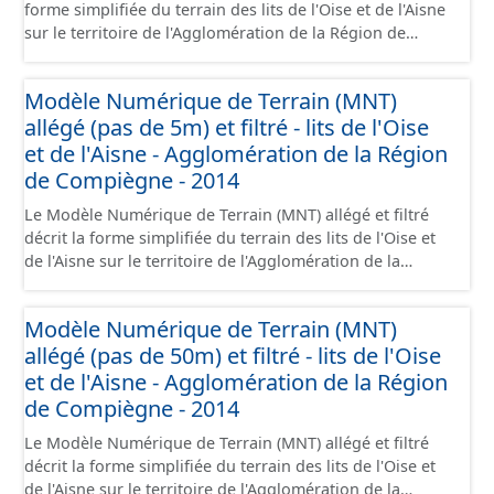
forme simplifiée du terrain des lits de l'Oise et de l'Aisne
sur le territoire de l'Agglomération de la Région de
Compiègne (ARC) sous la forme d'un semis de points
avec un pas de 50m. Il est issu du ré-échantillonnage du
Modèle Numérique de Terrain (MNT)
MNT LiDAR haute résolution à 50cm par la méthode des
allégé (pas de 5m) et filtré - lits de l'Oise
plus proches voisins. L'altimétrie a été obtenue par un
lever LIDAR le 06/03/2014 avec une précision de 10 cm
et de l'Aisne - Agglomération de la Région
(RMS Z=10cm).
de Compiègne - 2014
Le Modèle Numérique de Terrain (MNT) allégé et filtré
décrit la forme simplifiée du terrain des lits de l'Oise et
de l'Aisne sur le territoire de l'Agglomération de la
Région de Compiègne (ARC) sous la forme d'un semis de
points avec un pas de 5m et filtré sur le bâti et les cours
Modèle Numérique de Terrain (MNT)
d'eau. Il est issu du ré-échantillonnage du MNT LiDAR
allégé (pas de 50m) et filtré - lits de l'Oise
haute résolution à 50cm par la méthode des plus
proches voisins. L'altimétrie a été obtenue par un lever
et de l'Aisne - Agglomération de la Région
LIDAR le 06/03/2014 avec une précision de 10 cm (RMS
de Compiègne - 2014
Z=10cm).
Le Modèle Numérique de Terrain (MNT) allégé et filtré
décrit la forme simplifiée du terrain des lits de l'Oise et
de l'Aisne sur le territoire de l'Agglomération de la