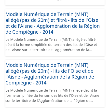
Région de Compiègne (ARC) sous la forme d'un semis de
points avec un pas de 50m et filtré sur le bâti et les cours
Modèle Numérique de Terrain (MNT)
d'eau. Il est issu du ré-échantillonnage du MNT LiDAR
allégé (pas de 20m) et filtré - lits de l'Oise
haute résolution à 50cm par la méthode des plus
proches voisins. L'altimétrie a été obtenue par un lever
et de l'Aisne - Agglomération de la Région
LIDAR le 06/03/2014 avec une précision de 10 cm (RMS
de Compiègne - 2014
Z=10cm).
Le Modèle Numérique de Terrain (MNT) allégé et filtré
décrit la forme simplifiée du terrain des lits de l'Oise et
de l'Aisne sur le territoire de l'Agglomération de la
Région de Compiègne (ARC) sous la forme d'un semis de
points avec un pas de 20m et filtré sur le bâti et les cours
Modèle Numérique de Terrain (MNT)
d'eau. Il est issu du ré-échantillonnage du MNT LiDAR
allégé (pas de 20m) - lits de l'Oise et de
haute résolution à 50cm par la méthode des plus
proches voisins. L'altimétrie a été obtenue par un lever
l'Aisne - Agglomération de la Région de
LIDAR le 06/03/2014 avec une précision de 10 cm (RMS
Compiègne - 2014
Z=10cm).
Le Modèle Numérique de Terrain (MNT) allégé décrit la
forme simplifiée du terrain des lits de l'Oise et de l'Aisne
sur le territoire de l'Agglomération de la Région de
Compiègne (ARC) sous la forme d'un semis de points