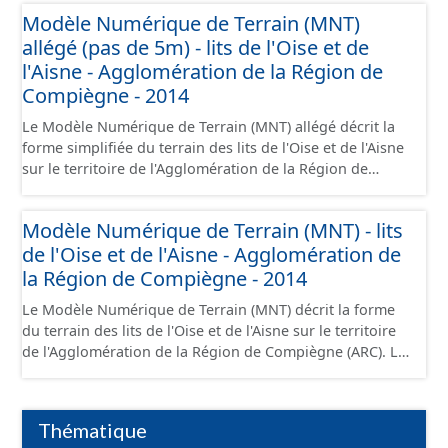
avec un pas de 20m. Il est issu du ré-échantillonnage du
Modèle Numérique de Terrain (MNT)
MNT LiDAR haute résolution à 50cm par la méthode des
allégé (pas de 5m) - lits de l'Oise et de
plus proches voisins. L'altimétrie a été obtenue par un
lever LIDAR le 06/03/2014 avec une précision de 10 cm
l'Aisne - Agglomération de la Région de
(RMS Z=10cm).
Compiègne - 2014
Le Modèle Numérique de Terrain (MNT) allégé décrit la
forme simplifiée du terrain des lits de l'Oise et de l'Aisne
sur le territoire de l'Agglomération de la Région de
Compiègne (ARC) sous la forme d'un semis de points
avec un pas de 5m. Il est issu du ré-échantillonnage du
Modèle Numérique de Terrain (MNT) - lits
MNT LiDAR haute résolution à 50cm par la méthode des
de l'Oise et de l'Aisne - Agglomération de
plus proches voisins. L'altimétrie a été obtenue par un
lever LIDAR le 06/03/2014 avec une précision de 10 cm
la Région de Compiègne - 2014
(RMS Z=10cm).
Le Modèle Numérique de Terrain (MNT) décrit la forme
du terrain des lits de l'Oise et de l'Aisne sur le territoire
de l'Agglomération de la Région de Compiègne (ARC). Le
MNT est une grille régulière au pas de 50cm générée par
interpolation à partir des points « sol ». En cas d’absence
de points « sol » (rivière, maison…) la grille est calculée à
Thématique
partir des points sol les plus proches. L'altimétrie a été