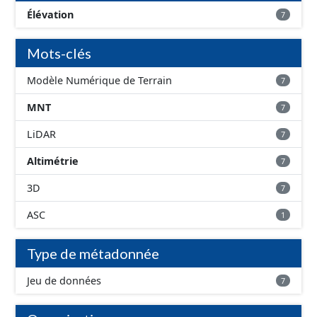
obtenue par un lever LIDAR le 06/03/2014 avec une
Élévation
7
précision de 10 cm (RMS Z=10cm).
Mots-clés
Modèle Numérique de Terrain
7
MNT
7
LiDAR
7
Altimétrie
7
3D
7
ASC
1
Type de métadonnée
Jeu de données
7