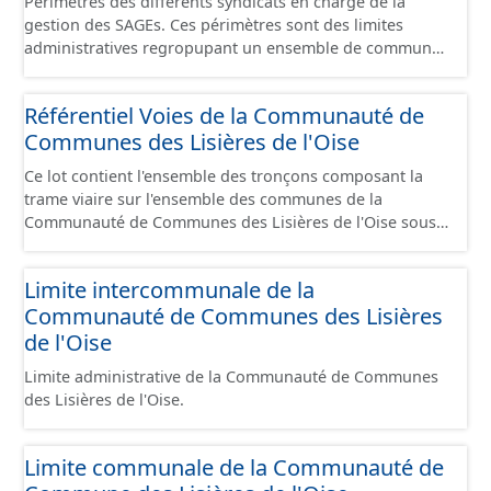
Périmètres des différents syndicats en charge de la
gestion des SAGEs. Ces périmètres sont des limites
administratives regropupant un ensemble de communes
et ils diffèrent des périmètres des bassins versants de ce
même SAGEs. Les compétences des syndicats sont
Référentiel Voies de la Communauté de
diverses : - SAGE, - GEMA (Gestion des Milieux
Communes des Lisières de l'Oise
Aquatiques) - Ruissellement. Le ou les périmètres du
syndicat de la Brêche n'est pas inclus dans ce jeu de
Ce lot contient l'ensemble des tronçons composant la
données.
trame viaire sur l'ensemble des communes de la
Communauté de Communes des Lisières de l'Oise sous
la forme de lignes. Un tronçon est un élément constitutif
de la trame viaire. Un tronçon peut-être nommé ou non
Limite intercommunale de la
par un libellé de voie. Un tronçon appartient à une ou
Communauté de Communes des Lisières
deux communes. Un tronçon représente, le plus
souvent, le centre de la chaussée. Les tronçons de voies
de l'Oise
sont topologiques : les extrémités d’un tronçon
Limite administrative de la Communauté de Communes
correspondent à des intersections ou des jonctions, sauf
des Lisières de l'Oise.
dans le cas d'un chevauchement (cf paragraphe suivant).
Les tronçons gèrent les cas de chevauchement grâce à
l'attribut « Franchissement ». Dans le cas d'un pont
Limite communale de la Communauté de
(franchissement d’un tronçon routier ou ferré) : les