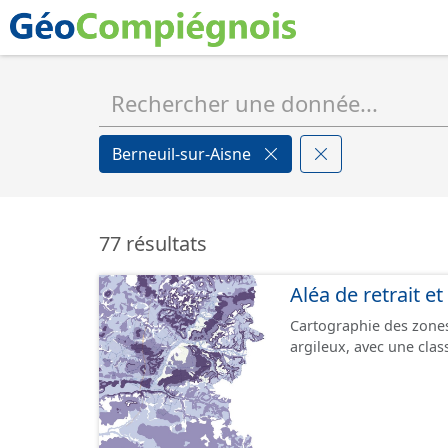
Berneuil-sur-Aisne
77 résultats
Aléa de retrait e
Cartographie des zones 
argileux, avec une class