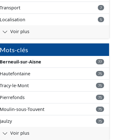
Transport
7
Localisation
5
Voir plus
Mots-clés
Berneuil-sur-Aisne
77
Hautefontaine
75
Tracy-le-Mont
75
Pierrefonds
75
Moulin-sous-Touvent
75
Jaulzy
75
Voir plus