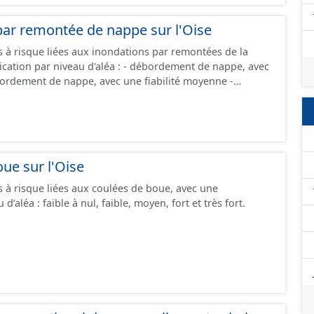
par remontée de nappe sur l'Oise
 à risque liées aux inondations par remontées de la
veau d'aléa : - débordement de nappe, avec
ité faible - inondations de cave, avec une
abilité inconnue -
 forte - absence d'inondation, avec une
ue sur l'Oise
fiabilité inconnue
 à risque liées aux coulées de boue, avec une
 d’aléa : faible à nul, faible, moyen, fort et très fort.