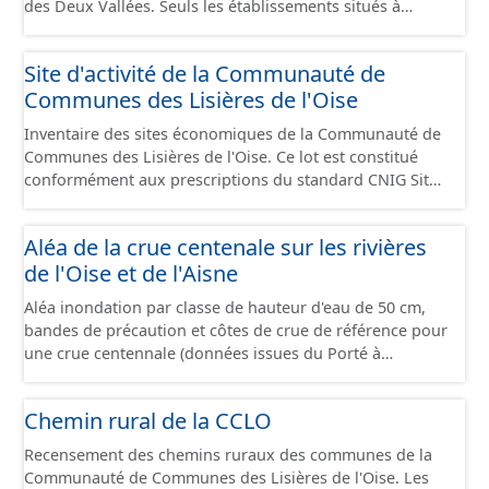
des Deux Vallées. Seuls les établissements situés à
l'intérieur d'un site économique sont téléchargeables au
format GeoPackage et GeoJson et structurés
Site d'activité de la Communauté de
conformément aux prescriptions du standard CNIG Sites
Communes des Lisières de l'Oise
Économiques. Ce lot ne contient pas la référence aux
terrains à vocation économique à ce jour. Il est filtré au-
Inventaire des sites économiques de la Communauté de
delà des prescriptions du CNIG se limitant aux SCI.
Communes des Lisières de l'Oise. Ce lot est constitué
conformément aux prescriptions du standard CNIG Sites
Economiques et fourni au format GeoPackage et
GeoJson.
Aléa de la crue centenale sur les rivières
de l'Oise et de l'Aisne
Aléa inondation par classe de hauteur d'eau de 50 cm,
bandes de précaution et côtes de crue de référence pour
une crue centennale (données issues du Porté à
Connaissance 2025) découpés sur le territoire des
communes du Grand Compiégnois.
Chemin rural de la CCLO
Recensement des chemins ruraux des communes de la
Communauté de Communes des Lisières de l'Oise. Les