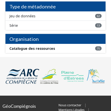
Type de métadonnée
Jeu de données
62
Série
13
Organisation
Catalogue des ressources
75
Nous contacter
GéoCompiégnois
Mentions Légales