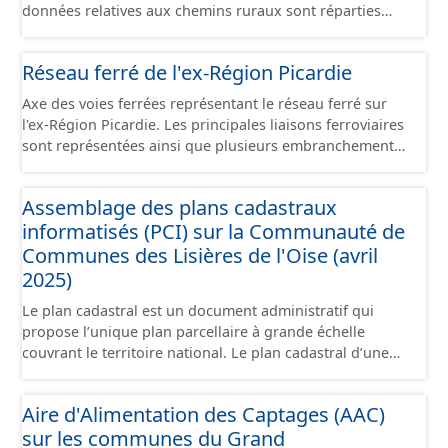
données relatives aux chemins ruraux sont réparties
dans plusieurs jeux de données : - Chemins : le point
d’origine du chemin. - Tronçons : les informations
Réseau ferré de l'ex-Région Picardie
générales du chemin (longueur, largeur, etc.). - Secteurs :
les informations générales du chemin et données
Axe des voies ferrées représentant le réseau ferré sur
relevées sur le terrain. - Éléments : les éléments naturels
l'ex-Région Picardie. Les principales liaisons ferroviaires
relevés sur les chemins (bois, talus, bande enherbée,
sont représentées ainsi que plusieurs embranchements
etc.). - Observations : les observations relevées sur les
particuliers permettant de desservir notamment de
chemins concernant la fauche, l'élagage, le balisage, etc.
grandes zones d'activité. Certaines voies représentées
- Plantations : proposition de plantation de haies (haie
Assemblage des plans cadastraux
sont désaffectées mais sont toujours physiquement
basse, haie mixte, etc.).
informatisés (PCI) sur la Communauté de
présentes sur le terrain.
Communes des Lisières de l'Oise (avril
2025)
Le plan cadastral est un document administratif qui
propose l’unique plan parcellaire à grande échelle
couvrant le territoire national. Le plan cadastral d’une
commune est découpé en sections, elles-mêmes
pouvant être découpées en subdivisions de sections,
Aire d'Alimentation des Captages (AAC)
communément appelées « feuilles de plan ». La parcelle
sur les communes du Grand
est l’unité cadastrale de base. C’est un terrain d’un seul