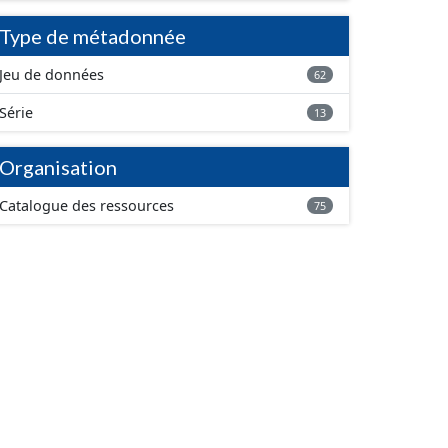
Type de métadonnée
Jeu de données
62
Série
13
Organisation
Catalogue des ressources
75