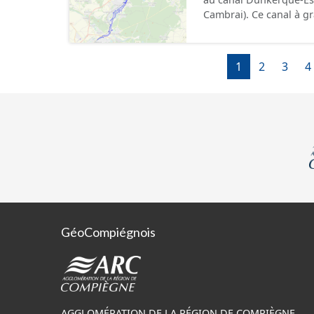
département de l’Oise. Cette ressource contient le périmètre de la déclaration
Cambrai). Ce canal à grand gabarit européen permettra d'accueillir des bateaux
d'utilité publique (DUP)
d’une longueur allant 
pouvant contenir 4 400
camions. Cette 
1
2
3
4
GéoCompiégnois
AGGLOMÉRATION DE LA RÉGION DE COMPIÈGNE