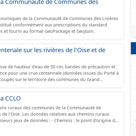
 de la Communauté de Communes des
omique à ce jour. Il est filtré au-delà des prescriptions
 SCI.
économiques de la Communauté de Communes des Lisières
constitué conformément aux prescriptions du standard
s et fourni au format GeoPackage et GeoJson.
ntenale sur les rivières de l'Oise et de
asse de hauteur d'eau de 50 cm, bandes de précaution et
ence pour une crue centennale (données issues du Porté à
coupés sur le territoire des communes du Grand
la CCLO
ins ruraux des communes de la Communauté de
de l'Oise. Les données relatives aux chemins ruraux
onnées : - Chemins : le point d’origine du