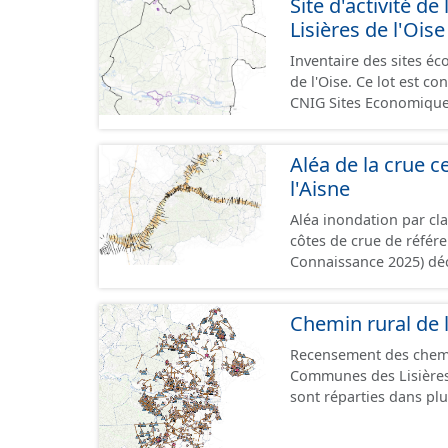
Site d'activité
terrains à vocation écon
Lisières de l'Oise
du CNIG se limitant aux
Inventaire des sites 
de l'Oise. Ce lot est 
CNIG Sites Economique
Aléa de la crue ce
l'Aisne
Aléa inondation par cl
côtes de crue de référ
Connaissance 2025) dé
Compiégnois.
Chemin rural de 
Recensement des chem
Communes des Lisières 
sont réparties dans plusieurs jeux de d
chemin. - Tronçons : les informations générales du chemin (longueur, largeur,
etc.). - Secteurs : les informations générales du chemin et données relevées sur