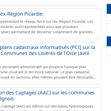
 les éléments naturels relevés sur les chemins (bois, talus,
- Observations : les observations relevées sur les chemins
'ex-Région Picardie
élagage, le balisage, etc. - Plantations : proposition de
e basse, haie mixte, etc.).
eprésentant le réseau ferré sur l'ex-Région Picardie. Les
rroviaires sont représentées ainsi que plusieurs
uliers permettant de desservir notamment de grandes
ines voies représentées sont désaffectées mais sont
présentes sur le terrain.
lans cadastraux informatisés (PCI) sur la
ommunes des Lisières de l'Oise (avril
un document administratif qui propose l’unique plan
elle couvrant le territoire national. Le plan cadastral
oupé en sections, elles-mêmes pouvant être découpées
tions, communément appelées « feuilles de plan ». La
astrale de base. C’est un terrain d’un seul tenant situé
ion des Captages (AAC) sur les communes
t appartenant à un même propriétaire. Le plan cadastral
égnois
issu majoritairement de numérisation du plan cadastral
ée dans le cadre de conventions avec les collectivités
u Captage (AAC) est définie sur des bases hydrologiques
s cadastraux au format vecteur en France métropolitaine