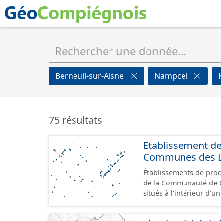
Berneuil-sur-Aisne
Nampcel
75 résultats
Etablissement d
Communes des Lis
Établissements de produ
de la Communauté de Communes de
situés à l'intérieur d'
GeoPackage et GeoJson
standard CNIG Sites Éc