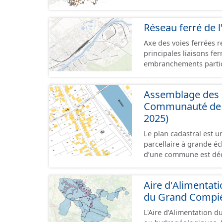
le terrain. - Éléments :
bande enherbée, etc.). 
Réseau ferré de l
concernant la fauche, l'
plantation de haies (hai
Axe des voies ferrées r
principales liaisons fe
embranchements partic
zones d'activité. Certa
toujours physiquement 
Assemblage des p
Communauté de C
2025)
Le plan cadastral est 
parcellaire à grande éch
d’une commune est déc
en subdivisions de sec
parcelle est l’unité cad
Aire d'Alimentat
dans un même lieudit e
du Grand Compi
au format vecteur est 
papier ou raster réalis
L'Aire d’Alimentation d
territoriales. Les plan