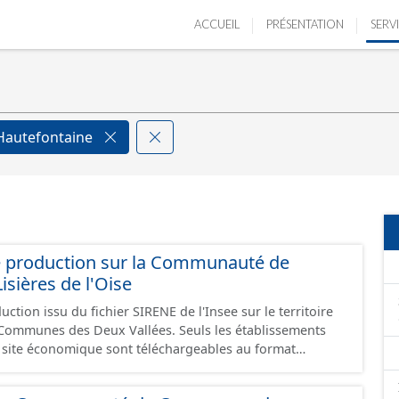
ACCUEIL
PRÉSENTATION
SERV
Hautefontaine
e production sur la Communauté de
ières de l'Oise
ction issu du fichier SIRENE de l'Insee sur le territoire
s Deux Vallées. Seuls les établissements
un site économique sont téléchargeables au format
 et structurés conformément aux prescriptions du
onomiques. Ce lot ne contient pas la référence aux