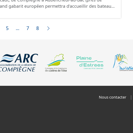
.
jusque 185 mètres et jusque 11,40 mètres de large,
 tonnes de marchandises, soit l'équivalent de 220
ressource est disponible uniquement sur la partie du sud CSNE.
5
...
7
8
Nous contacter