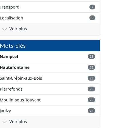
Transport
7
Localisation
5
Voir plus
Mots-clés
Nampcel
75
Hautefontaine
75
Saint-Crépin-aux-Bois
75
Pierrefonds
75
Moulin-sous-Touvent
75
Jaulzy
75
Voir plus